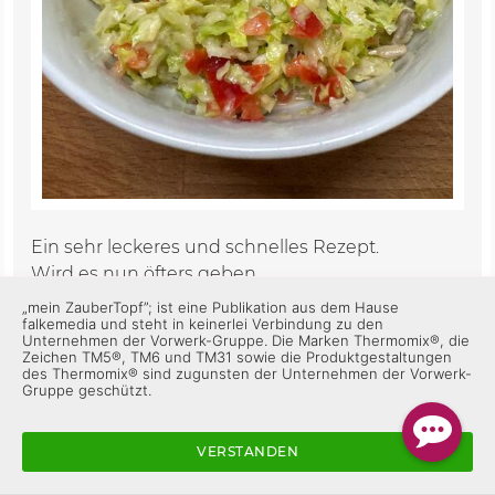
Ein sehr leckeres und schnelles Rezept.
Wird es nun öfters geben.
„mein ZauberTopf”; ist eine Publikation aus dem Hause
falkemedia und steht in keinerlei Verbindung zu den
Gefällt mir
Antworten
Unternehmen der Vorwerk-Gruppe. Die Marken Thermomix®, die
Zeichen TM5®, TM6 und TM31 sowie die Produktgestaltungen
des Thermomix® sind zugunsten der Unternehmen der Vorwerk-
Gruppe geschützt.
steff.th.92
vor 2 Jahren
VERSTANDEN