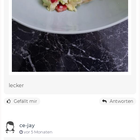
lecker
Gefällt mir
Antworten
ce-jay
vor 5 Monaten