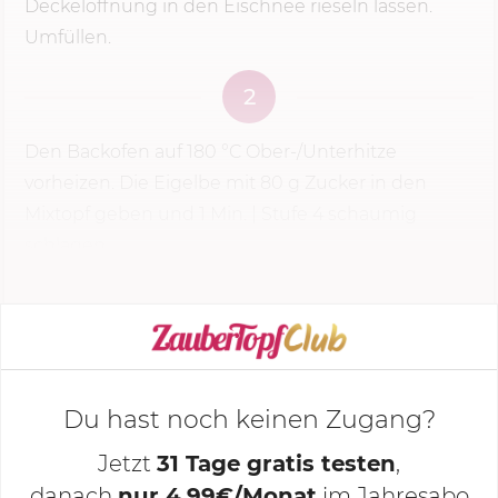
Deckelöffnung in den Eischnee rieseln lassen.
Umfüllen.
2
Den Backofen auf
180 °C
Ober-/Unterhitze
vorheizen. Die Eigelbe mit
80 g
Zucker in den
Mixtopf geben und
1 Min.
|
Stufe 4
schaumig
schlagen.
KOCHMODUS STARTEN
Du hast noch keinen Zugang?
Jetzt
31 Tage gratis testen
,
danach
nur 4,99€/Monat
im Jahresabo