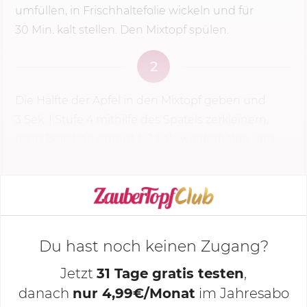
umfüllen, in Frischhaltefolie wickeln und für
30 Min.
kalt stellen. Den Mixtopf spülen.
2
Die Hälfte der Äpfel in den Mixtopf geben und
3 Sek.
|
Stufe 4
mithilfe des Spatels zerkleinern,
nach Belieben erneut 1–2 Sek. wiederholen und ...
KOCHMODUS STARTEN
Du hast noch keinen Zugang?
Jetzt
31 Tage gratis testen
,
danach
nur 4,99€/Monat
im Jahresabo
Deine Notizen