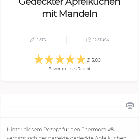
Ge­deck­ter Ap­fel­ku­chen
mit Man­deln
1 STD.
12 STÜCK
Ø 5,00
Bewerte dieses Rezept
Hinter diesem Rezept für den Thermomix®
verbirgt sich der perfekte gedeckte Apfelkuchen