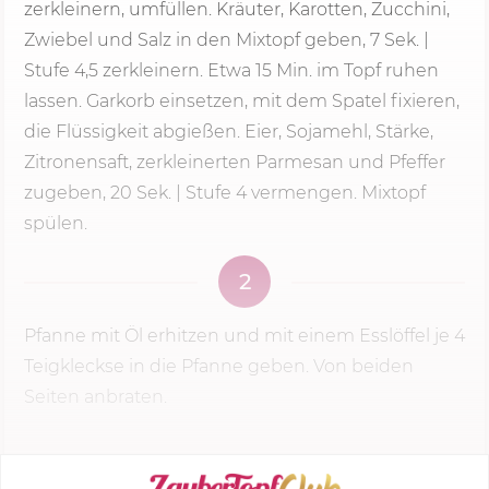
zerkleinern, umfüllen. Kräuter, Karotten, Zucchini,
Zwiebel und Salz in den Mixtopf geben, 7 Sek. |
Stufe 4,5 zerkleinern. Etwa
15 Min.
im Topf ruhen
lassen. Garkorb einsetzen, mit dem Spatel fixieren,
die Flüssigkeit abgießen. Eier, Sojamehl, Stärke,
Zitronensaft, zerkleinerten Parmesan und Pfeffer
zugeben, 20 Sek. |
Stufe 4
vermengen. Mixtopf
spülen.
2
Pfanne mit Öl erhitzen und mit einem Esslöffel je 4
Teigkleckse in die Pfanne geben. Von beiden
Seiten anbraten.
KOCHMODUS STARTEN