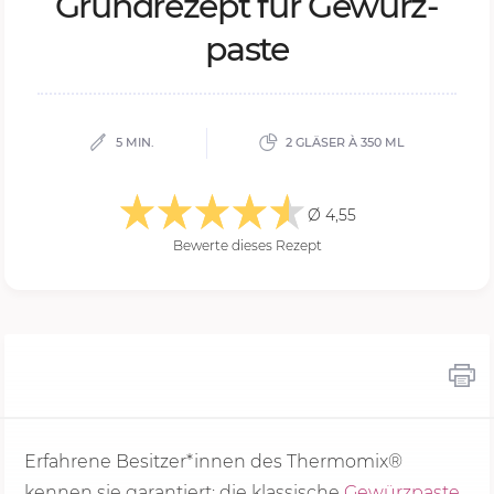
Grund­re­zept für Ge­würz­
pas­te
5 MIN.
2 GLÄSER À 350 ML
Ø 4,55
Bewerte dieses Rezept
Erfahrene Besitzer*innen des Thermomix®
kennen sie garantiert: die klassische
Gewürzpaste
.