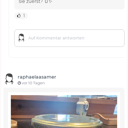
sie zuerst? 🫙✨
1
raphaelaasamer
vor 10 Tagen