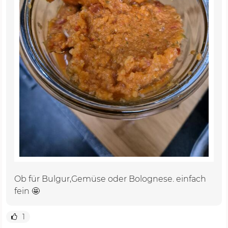
Ob für Bulgur,Gemüse oder Bolognese. einfach
fein 🤩
1