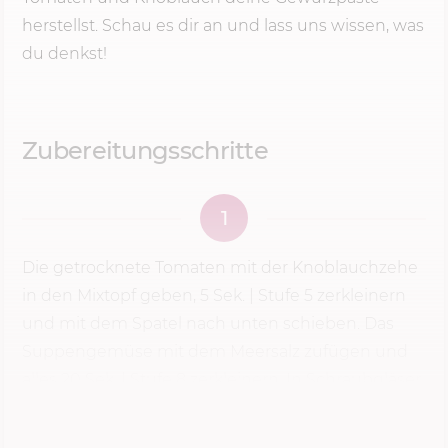
herstellst. Schau es dir an und lass uns wissen, was
du denkst!
Zubereitungsschritte
1
Die getrocknete Tomaten mit der Knoblauchzehe
in den Mixtopf geben,
5 Sek.
|
Stufe 5
zerkleinern
und mit dem Spatel nach unten schieben. Das
Suppengemüse mit dem Meersalz zufügen und
alles 20 Sek. | Stufe 8 zerkleinern. In Schraubgläser
füllen.