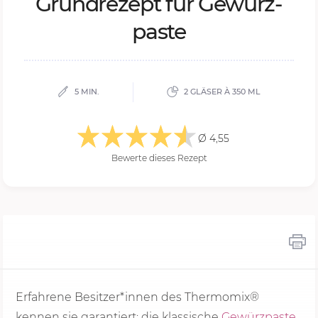
Grund­re­zept für Ge­würz­
pas­te
5 MIN.
2 GLÄSER À 350 ML
Ø 4,55
Bewerte dieses Rezept
Erfahrene Besitzer*innen des Thermomix®
kennen sie garantiert: die klassische
Gewürzpaste
.