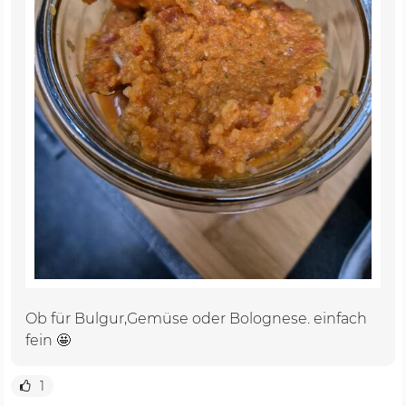
Ob für Bulgur,Gemüse oder Bolognese. einfach
fein 🤩
1