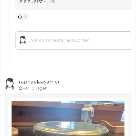
sie zuerst? 🫙✨
1
raphaelaasamer
vor 10 Tagen