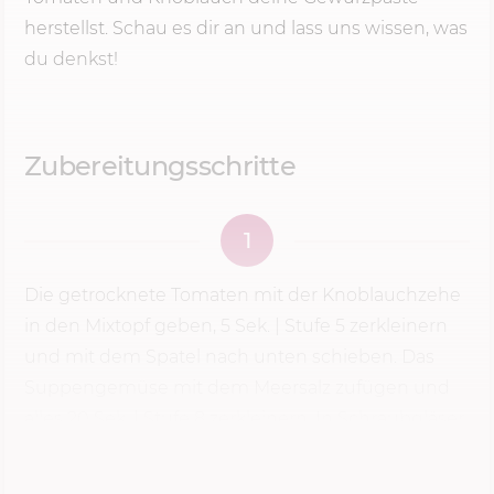
herstellst. Schau es dir an und lass uns wissen, was
du denkst!
Zubereitungsschritte
1
Die getrocknete Tomaten mit der Knoblauchzehe
in den Mixtopf geben,
5 Sek.
|
Stufe 5
zerkleinern
und mit dem Spatel nach unten schieben. Das
Suppengemüse mit dem Meersalz zufügen und
alles 20 Sek. | Stufe 8 zerkleinern. In Schraubgläser
füllen.