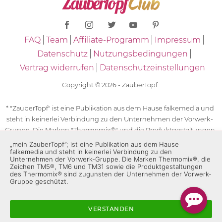
FAQ
Team
Affiliate-Programm
Impressum
Datenschutz
Nutzungsbedingungen
Vertrag widerrufen
Datenschutzeinstellungen
Copyright © 2026 - ZauberTopf
* "ZauberTopf" ist eine Publikation aus dem Hause falkemedia und
steht in keinerlei Verbindung zu den Unternehmen der Vorwerk-
Gruppe. Die Marken "Thermomix®" und die Produktgestaltungen
des "Thermomix®" sind eingetragene Marken der Unternehmen
„mein ZauberTopf”; ist eine Publikation aus dem Hause
falkemedia und steht in keinerlei Verbindung zu den
der Vorwerk-Gruppe. Die Marken Thermomix®, die Zeichen TM5®,
Unternehmen der Vorwerk-Gruppe. Die Marken Thermomix®, die
TM6 und TM31 sowie die Produktgestaltungen des Thermomix®
Zeichen TM5®, TM6 und TM31 sowie die Produktgestaltungen
des Thermomix® sind zugunsten der Unternehmen der Vorwerk-
sind zugunsten der Unternehmen der Vorwerk-Gruppe
Gruppe geschützt.
geschützt. Für die Rezeptangaben in "ZauberTopf" ist
ausschließlich falkemedia verantwortlich.
VERSTANDEN