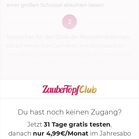
einer großen Schüssel abkühlen lassen.
2
Inzwischen für den Zaziki die Petersilienblättchen,
bis auf einige zum Garnieren, mit Knoblauch in
den Mixtopf geben und
5 Sek.
|
Stufe 7
zerkleinern.
Dann mit dem Spatel nach unten schieben.
KOCHMODUS STARTEN
Du hast noch keinen Zugang?
Jetzt
31 Tage gratis testen
,
danach
nur 4,99€/Monat
im Jahresabo
Deine Notizen