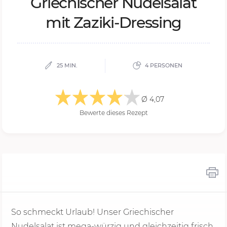
Grie­chi­scher Nu­del­sa­lat
mit Za­zi­ki-Dres­sing
25 MIN.
4 PERSONEN
Ø 4,07
Bewerte dieses Rezept
So schmeckt Urlaub! Unser Griechischer
Nudelsalat ist mega-würzig und gleichzeitig frisch.