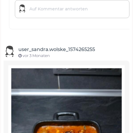
user_sandra.wolske_1574265255
vor 3 Monaten