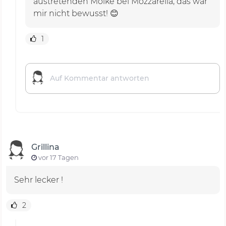
austretenden Molke bei Mozzarella, das war
mir nicht bewusst! 😊
1
Grillina
vor 17 Tagen
Sehr lecker !
2