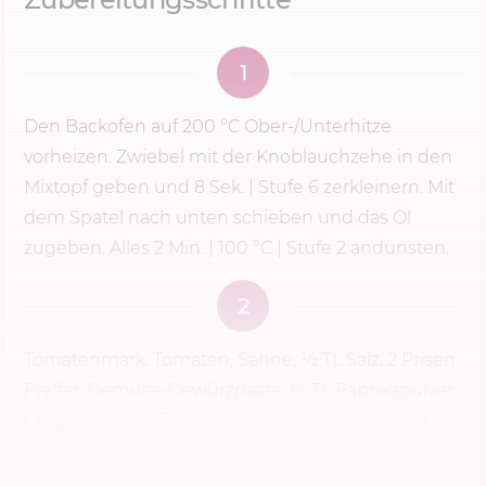
1
Den Backofen auf
200 °C
Ober-/Unterhitze
vorheizen. Zwiebel mit der Knoblauchzehe in den
Mixtopf geben und
8 Sek.
|
Stufe 6
zerkleinern. Mit
dem Spatel nach unten schieben und das Öl
zugeben. Alles
2 Min.
| 100 °C | Stufe 2 andünsten.
2
Tomatenmark, Tomaten, Sahne, ½ TL Salz, 2 Prisen
Pfeffer, Gemüse-Gewürzpaste, ½ TL Paprikapulver,
Oregano sowie Zucker hinzufügen und
8 Min.
|
100 °C
|
Stufe 2
köcheln lassen. Die Stärke mit
dem...