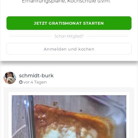
Ernährungspläne, Kochschule u.v.m.
JETZT GRATISMONAT STARTEN
Schon Mitglied?
🙂
Speichern
1500
Anmelden und kochen
schmidt-burk
vor 4 Tagen