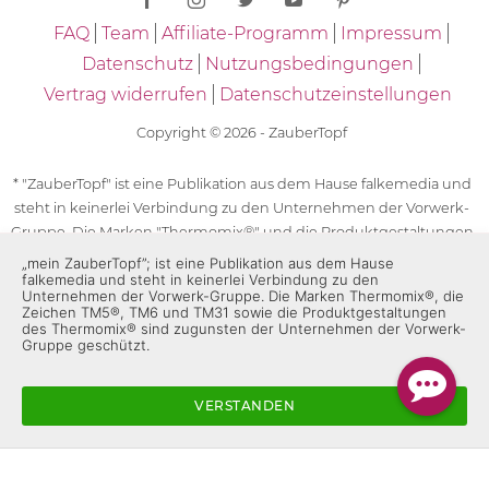
FAQ
Team
Affiliate-Programm
Impressum
Datenschutz
Nutzungsbedingungen
Vertrag widerrufen
Datenschutzeinstellungen
Copyright © 2026 - ZauberTopf
* "ZauberTopf" ist eine Publikation aus dem Hause falkemedia und
steht in keinerlei Verbindung zu den Unternehmen der Vorwerk-
Gruppe. Die Marken "Thermomix®" und die Produktgestaltungen
des "Thermomix®" sind eingetragene Marken der Unternehmen
„mein ZauberTopf”; ist eine Publikation aus dem Hause
falkemedia und steht in keinerlei Verbindung zu den
der Vorwerk-Gruppe. Die Marken Thermomix®, die Zeichen TM5®,
Unternehmen der Vorwerk-Gruppe. Die Marken Thermomix®, die
TM6 und TM31 sowie die Produktgestaltungen des Thermomix®
Zeichen TM5®, TM6 und TM31 sowie die Produktgestaltungen
sind zugunsten der Unternehmen der Vorwerk-Gruppe
des Thermomix® sind zugunsten der Unternehmen der Vorwerk-
Gruppe geschützt.
geschützt. Für die Rezeptangaben in "ZauberTopf" ist
ausschließlich falkemedia verantwortlich.
VERSTANDEN