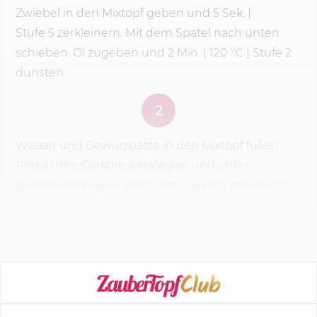
Zwiebel in den Mixtopf geben und
5 Sek.
|
Stufe 5
zerkleinern. Mit dem Spatel nach unten
schieben. Öl zugeben und
2 Min.
|
120 °C
| Stufe 2
dünsten.
2
Wasser und Gewürzpaste in den Mixtopf füllen.
Reis in den Garkorb einwiegen und unter
laufendem Wasser abspülen. Garkorb mit Reis in
den Mixtopf einhängen, mit dem Spatel
umrühren.
KOCHMODUS STARTEN