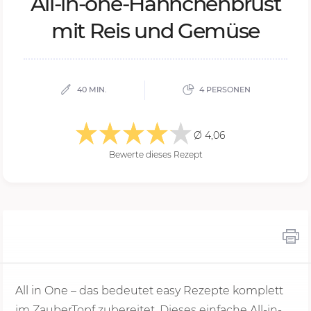
All-in-one-Hähn­chen­brust
mit Reis und Ge­mü­se
40 MIN.
4 PERSONEN
Ø 4,06
Bewerte dieses Rezept
All in One – das bedeutet easy Rezepte komplett
im ZauberTopf zubereitet. Dieses einfache All-in-