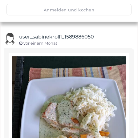
🙂
Speichern
1500
Anmelden und kochen
user_sabinekroll1_1589886050
vor einem Monat