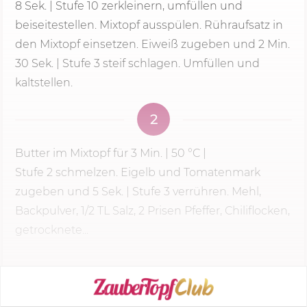
8 Sek.
| Stufe 10 zerkleinern, umfüllen und
beiseitestellen. Mixtopf ausspülen. Rühraufsatz in
den Mixtopf einsetzen. Eiweiß zugeben und
2 Min.
30 Sek. |
Stufe 3
steif schlagen. Umfüllen und
kaltstellen.
2
Butter im Mixtopf für
3 Min.
|
50 °C
|
Stufe 2
schmelzen. Eigelb und Tomatenmark
zugeben und
5 Sek.
| Stufe 3 verrühren. Mehl,
Backpulver, 1/2 TL Salz, 2 Prisen Pfeffer, Chiliflocken,
getrocknete...
KOCHMODUS STARTEN