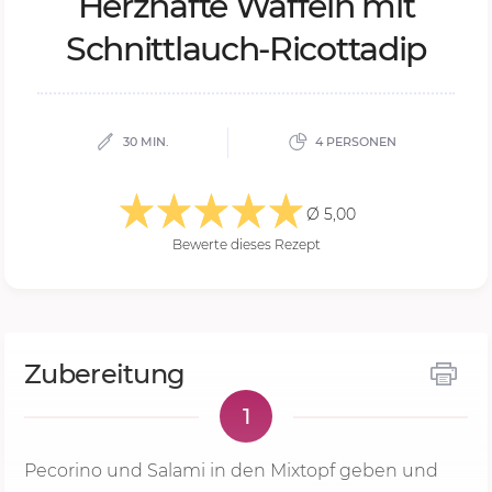
Herz­haf­te Waf­feln mit
Schnitt­lauch-Ri­cot­ta­dip
30 MIN.
4 PERSONEN
Ø 5,00
Bewerte dieses Rezept
Zubereitung
1
Pecorino und Salami in den Mixtopf geben und