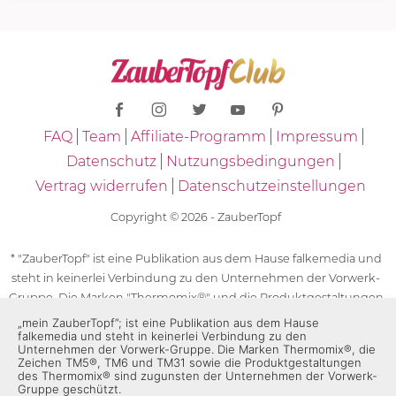
FAQ
Team
Affiliate-Programm
Impressum
Datenschutz
Nutzungsbedingungen
Vertrag widerrufen
Datenschutzeinstellungen
Copyright © 2026 - ZauberTopf
* "ZauberTopf" ist eine Publikation aus dem Hause falkemedia und
steht in keinerlei Verbindung zu den Unternehmen der Vorwerk-
Gruppe. Die Marken "Thermomix®" und die Produktgestaltungen
des "Thermomix®" sind eingetragene Marken der Unternehmen
„mein ZauberTopf”; ist eine Publikation aus dem Hause
falkemedia und steht in keinerlei Verbindung zu den
der Vorwerk-Gruppe. Die Marken Thermomix®, die Zeichen TM5®,
Unternehmen der Vorwerk-Gruppe. Die Marken Thermomix®, die
TM6 und TM31 sowie die Produktgestaltungen des Thermomix®
Zeichen TM5®, TM6 und TM31 sowie die Produktgestaltungen
des Thermomix® sind zugunsten der Unternehmen der Vorwerk-
sind zugunsten der Unternehmen der Vorwerk-Gruppe
Gruppe geschützt.
geschützt. Für die Rezeptangaben in "ZauberTopf" ist