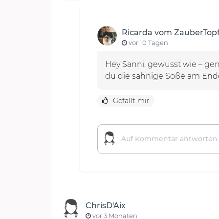
Ricarda vom ZauberTop
vor 10 Tagen
Hey Sanni, gewusst wie – gena
du die sahnige Soße am Ende 
Gefällt mir
ChrisD'Aix
vor 3 Monaten