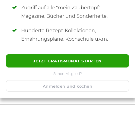
Zugriff auf alle "mein Zaubertopf"
SCHREIBE NEUE NOTIZ
Magazine, Bücher und Sonderhefte.
Hunderte Rezept-Kollektionen,
Ernährungspläne, Kochschule u.v.m.
JETZT GRATISMONAT STARTEN
Schon Mitglied?
Anmelden und kochen