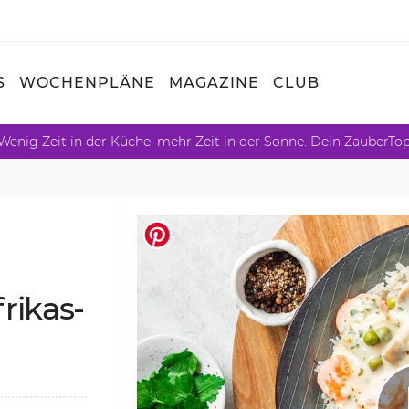
S
WOCHENPLÄNE
MAGAZINE
CLUB
Wenig Zeit in der Küche, mehr Zeit in der Sonne. Dein ZauberTo
ri­kas­