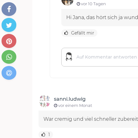
vor 10 Tagen
Hi Jana, das hört sich ja wun
Gefällt mir
sanni.ludwig
vor einem Monat
War cremig und viel schneller zubereite
1