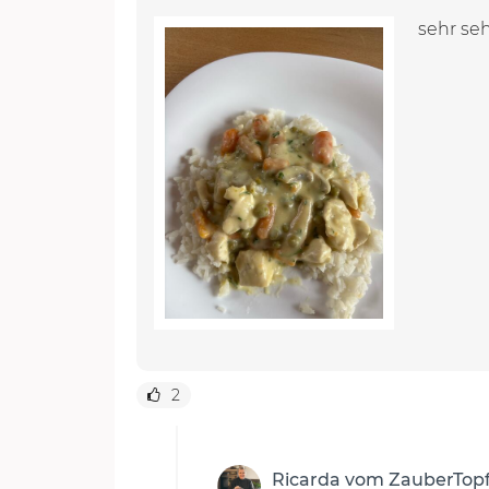
sehr seh
2
Ricarda vom ZauberTop