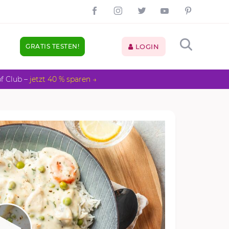
GRATIS TESTEN!
LOGIN
pf Club –
jetzt 40 % sparen →