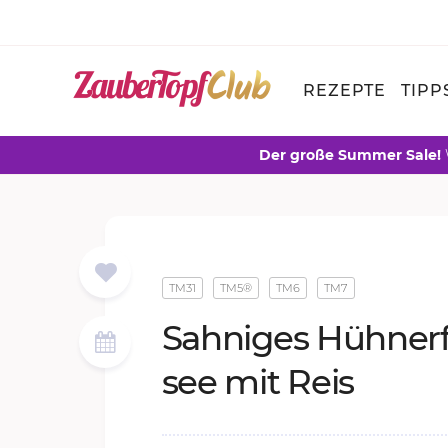
REZEPTE
TIPP
Der große Summer Sale!
TM31
TM5®
TM6
TM7
Sah­ni­ges Hüh­ner­f
see mit Reis