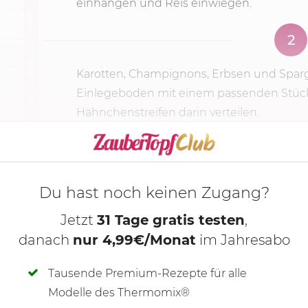
einhängen und Reis einwiegen.
2
Karotten, Champignons, Erbsen und Sparg
Einlegeboden mit einem passenden Stück
Hähnchenstreifen darin verteilen.
KOCHMODUS S
Du hast noch keinen Zugang?
Jetzt
31 Tage gratis testen
,
danach
nur 4,99€/Monat
im Jahresabo
Tausende Premium-Rezepte für alle
Modelle des Thermomix®