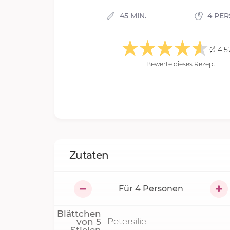
45 MIN.
4 PE
Ø 4,5
Bewerte dieses Rezept
Zutaten
Für
4
Personen
Blättchen
Petersilie
von
5
Stielen