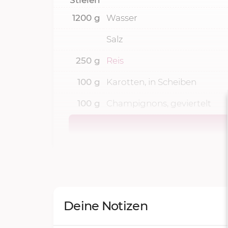
1200
g
Wasser
Salz
250
g
Reis
100
g
Karotten, in Scheiben
100
g
Champignons, geviertelt
Deine Notizen