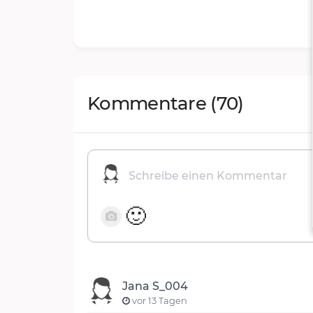
Kommentare
(70)
🙂
Jana S_004
vor 13 Tagen