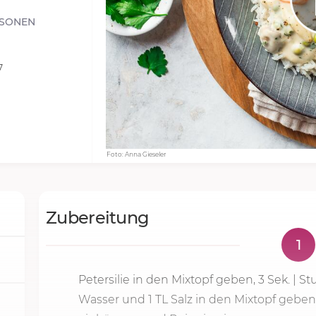
RSONEN
7
Foto: Anna Gieseler
Zubereitung
1
Petersilie in den Mixtopf geben,
3 Sek.
|
St
Wasser und 1 TL Salz in den Mixtopf geben