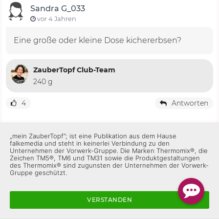
Sandra G_033
vor 4 Jahren
Eine große oder kleine Dose kichererbsen?
ZauberTopf Club-Team
240 g
4
Antworten
„mein ZauberTopf”; ist eine Publikation aus dem Hause
UteGro
falkemedia und steht in keinerlei Verbindung zu den
Unternehmen der Vorwerk-Gruppe. Die Marken Thermomix®, die
vor 4 Jahren
Zeichen TM5®, TM6 und TM31 sowie die Produktgestaltungen
des Thermomix® sind zugunsten der Unternehmen der Vorwerk-
Wirklich sehr einfach, schnell fertig und
Gruppe geschützt.
schmeckt super lecker!
VERSTANDEN
Gefällt mir
Antworten