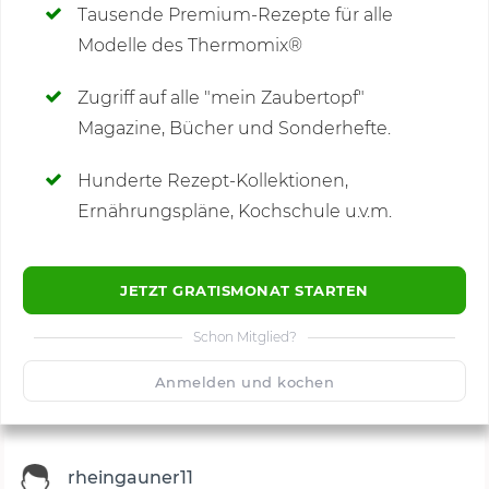
Tausende Premium-Rezepte für alle
Rote-Bete-Hummus
Modelle des Thermomix®
SCHREIBE NEUE NOTIZ
Chili-Hummus
Zugriff auf alle "mein Zaubertopf"
Kürbis-Hummus
Magazine, Bücher und Sonderhefte.
Verfeinere den Dip einfach mit verschiedenen
Hunderte Rezept-Kollektionen,
Kommentare
(24)
Zutaten. Rein darf, was dir schmeckt. Neben
Ernährungspläne, Kochschule u.v.m.
Fladenbrot schmecken übrigens auch
Gurken-
Minz-Salat oder
Taboulé
dazu.
JETZT GRATISMONAT STARTEN
Schon Mitglied?
Das Rezept für deinen Hummus
🙂
Speichern
1500
im Thermomix®
Anmelden und kochen
rheingauner11