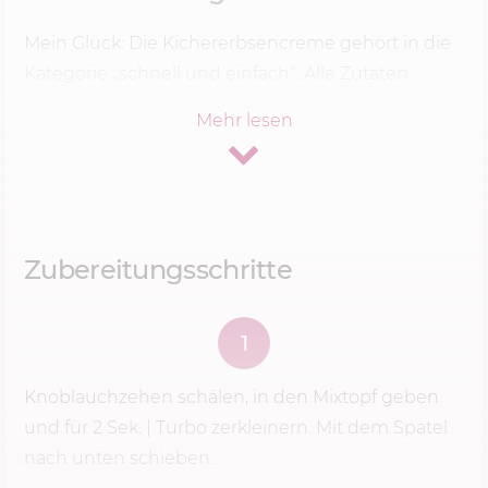
Mein Glück: Die Kichererbsencreme gehört in die
Kategorie „schnell und einfach“. Alle Zutaten
nacheinander in den Mixtopf deines Thermomix®
Mehr lesen
geben, pürieren – schon fertig. Um es mir aber
noch einfacher zu machen, greife ich zu
vorgekochten Kichererbsen aus der Dose
.
Getrocknete gehen natürlich auch. Die müssen
aber erst über Nacht in Wasser quellen und
Zubereitungsschritte
anschließend ca. 40 Minuten köcheln. Schneller
geht’s mit jenen aus der Dose.Als Kichererbsen
1
abseihen, kurz abspülen und
mit Knoblauch
,
Zitronensaft
,
etwas Öl und Tahin
ganz fein
Knoblauchzehen schälen, in den Mixtopf geben
pürieren
. Letztere ist übrigens eine herbe Paste
und für
2 Sek.
| Turbo zerkleinern. Mit dem Spatel
aus Sesamkörnern. Manchmal findest du sie auch
nach unten schieben.
unter Tahini oder Tahina. Zum Schluss das Ganze