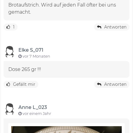
Brotaufstrich. Wird auf jeden Fall öfter bei uns
gemacht.
1
Antworten
Elke S_071
vor 7 Monaten
Dose 265 gr !!!
Gefällt mir
Antworten
Anne L_023
vor einem Jahr