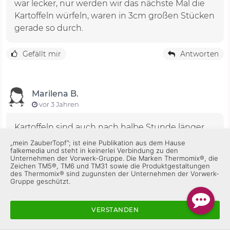
war lecker, nur werden wir das nächste Mal die
Kartoffeln würfeln, waren in 3cm großen Stücken
gerade so durch.
Gefällt mir
Antworten
Marilena B.
vor 3 Jahren
Kartoffeln sind auch nach halbe Stunde länger
kochen immer noch nicht durch.
„mein ZauberTopf”; ist eine Publikation aus dem Hause
falkemedia und steht in keinerlei Verbindung zu den
Unternehmen der Vorwerk-Gruppe. Die Marken Thermomix®, die
1
Antworten
Zeichen TM5®, TM6 und TM31 sowie die Produktgestaltungen
des Thermomix® sind zugunsten der Unternehmen der Vorwerk-
Gruppe geschützt.
Tanja S_134
VERSTANDEN
vor 3 Jahren