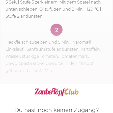
5 Sek.
|
Stufe 5
zerkleinern. Mit dem Spatel nach
unten schieben, Öl zufügen und
2 Min.
|
120 °C
|
Stufe 2 andünsten.
2
Hackfleisch zugeben und
5 Min.
| Varoma® |
Linkslauf | Sanftrührstufe andünsten. Kartoffeln,
Wasser, stückige Tomaten, Tomatenmark,
Gewürzpaste sowie Gewürze in den Mixtopf
geben und alles 3
5 Min.
...
KOCHMODUS STARTEN
Du hast noch keinen Zugang?