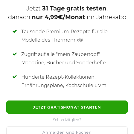
Jetzt
31 Tage gratis testen
,
danach
nur 4,99€/Monat
im Jahresabo
Deine Notizen
Tausende Premium-Rezepte für alle
Modelle des Thermomix®
SCHREIBE NEUE NOTIZ
Zugriff auf alle "mein Zaubertopf"
Magazine, Bücher und Sonderhefte.
Hunderte Rezept-Kollektionen,
Kommentare
(38)
Ernährungspläne, Kochschule u.v.m.
JETZT GRATISMONAT STARTEN
Schon Mitglied?
🙂
Speichern
1500
Anmelden und kochen