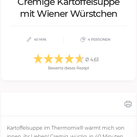
Cre­mi­ge Kar­tof­fel­sup­pe
mit Wie­ner Würst­chen
40 MIN.
4 PERSONEN
Ø 4,63
Bewerte dieses Rezept
Kartoffelsuppe im Thermomix® wärmt mich von
innen, ihr Lieben! Cremig, würzig, in
40 Minu
ten