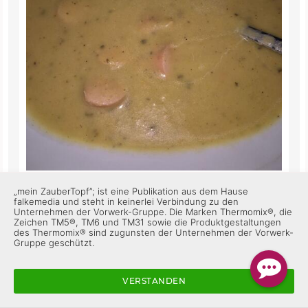
„mein ZauberTopf”; ist eine Publikation aus dem Hause
Heute getestet und für gut befunden 😊
falkemedia und steht in keinerlei Verbindung zu den
Unternehmen der Vorwerk-Gruppe. Die Marken Thermomix®, die
Zeichen TM5®, TM6 und TM31 sowie die Produktgestaltungen
des Thermomix® sind zugunsten der Unternehmen der Vorwerk-
ZauberTopf Club-Team
Gruppe geschützt.
Super, das freut mich sehr! 😊 Schön, dass es dir
geschmeckt hat 😋
VERSTANDEN
Gefällt mir
Antworten