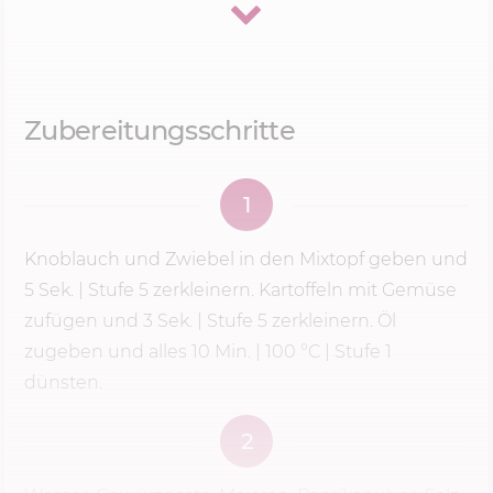
Sellerie und Porree dazu. Warum mache ich das?
Knoblauch und Zwiebel sind viel weicher als
Kartoffeln und Sellerie.
Würde ich alles
zusammen auf
Stufe 5
zerkleinern, wären die
Zubereitungsschritte
Zwiebeln längst püriert, während die Kartoffeln
noch in groben Brocken im Topf liegen. Mit zwei
1
Schritten bekomme ich ein gleichmäßiges
Ergebnis – und genau das brauchst du für eine
Knoblauch und Zwiebel in den Mixtopf geben und
schön cremige Suppe.
5 Sek.
|
Stufe 5
zerkleinern. Kartoffeln mit Gemüse
zufügen und 3 Sek. |
Stufe 5
zerkleinern. Öl
zugeben und alles
10 Min.
|
100 °C
| Stufe 1
Darum püriere ich die Suppe
dünsten.
immer ansteigend von
Stufe 5
auf
9 – und nie sofort auf höchster
2
Stufe