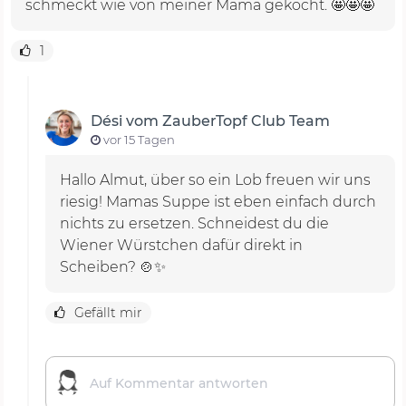
schmeckt wie von meiner Mama gekocht. 🤩🤩🤩
Das Rezept für Kartoffelsuppe im
1
Thermomix®
Hast du schon den Playbutton geklickt und das
Dési vom ZauberTopf Club Team
Video zum Rezept für Kartoffelsuppe angeschaut?
vor 15 Tagen
Dési wartet auf dich!
Hallo Almut, über so ein Lob freuen wir uns
riesig! Mamas Suppe ist eben einfach durch
nichts zu ersetzen. Schneidest du die
Wiener Würstchen dafür direkt in
Scheiben? 🍲✨
Gefällt mir