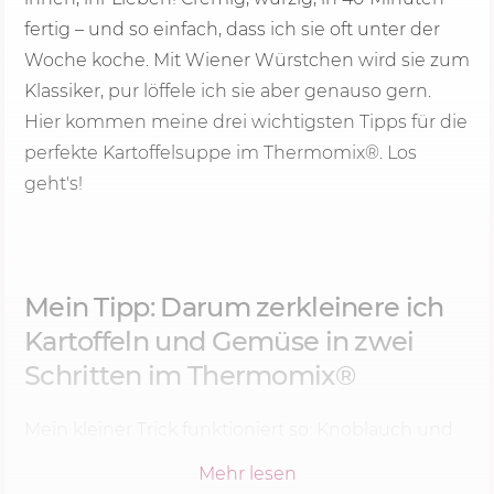
fertig – und so einfach, dass ich sie oft unter der
Woche koche. Mit Wiener Würstchen wird sie zum
Klassiker, pur löffele ich sie aber genauso gern.
Hier kommen meine drei wichtigsten Tipps für die
perfekte Kartoffelsuppe im Thermomix®. Los
geht's!
Mein Tipp: Darum zerkleinere ich
Kartoffeln und Gemüse in zwei
Schritten im Thermomix®
Mein kleiner Trick funktioniert so: Knoblauch und
Zwiebel kommen bei mir zuerst in den Mixtopf,
Mehr lesen
und erst danach gebe ich Kartoffeln, Karotte,