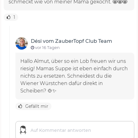
schmeckt wie von meiner Mama gekocht. 🤩🤩🤩
Das Rezept für Kartoffelsuppe im
1
Thermomix®
Hast du schon den Playbutton geklickt und das
Dési vom ZauberTopf Club Team
Video zum Rezept für Kartoffelsuppe angeschaut?
vor 16 Tagen
Dési wartet auf dich!
Hallo Almut, über so ein Lob freuen wir uns
riesig! Mamas Suppe ist eben einfach durch
nichts zu ersetzen. Schneidest du die
Wiener Würstchen dafür direkt in
Scheiben? 🍲✨
Gefällt mir