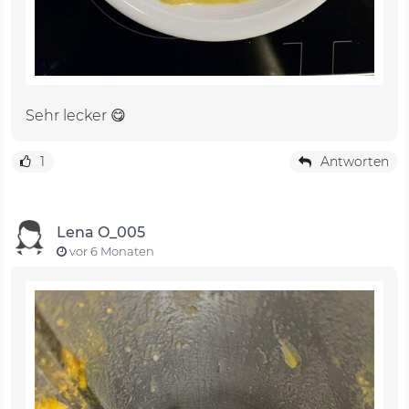
Sehr lecker 😋
1
Antworten
Lena O_005
vor 6 Monaten