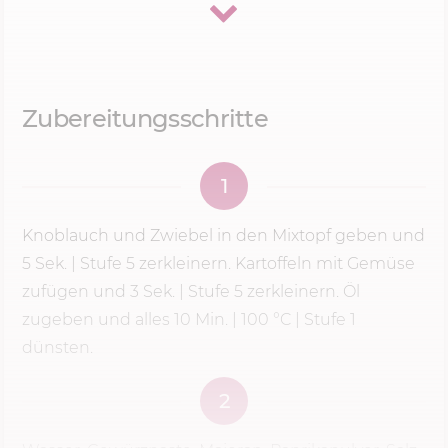
Sellerie und Porree dazu. Warum mache ich das?
Knoblauch und Zwiebel sind viel weicher als
Kartoffeln und Sellerie.
Würde ich alles
zusammen auf
Stufe 5
zerkleinern, wären die
Zubereitungsschritte
Zwiebeln längst püriert, während die Kartoffeln
noch in groben Brocken im Topf liegen. Mit zwei
1
Schritten bekomme ich ein gleichmäßiges
Ergebnis – und genau das brauchst du für eine
Knoblauch und Zwiebel in den Mixtopf geben und
schön cremige Suppe.
5 Sek.
|
Stufe 5
zerkleinern. Kartoffeln mit Gemüse
zufügen und 3 Sek. |
Stufe 5
zerkleinern. Öl
zugeben und alles
10 Min.
|
100 °C
| Stufe 1
Darum püriere ich die Suppe
dünsten.
immer ansteigend von
Stufe 5
auf
9 – und nie sofort auf höchster
2
Stufe