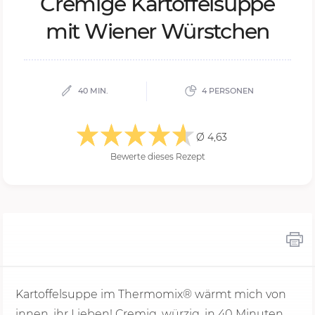
Cre­mi­ge Kar­tof­fel­sup­pe
mit Wie­ner Würst­chen
40 MIN.
4 PERSONEN
Ø 4,63
Bewerte dieses Rezept
Kartoffelsuppe im Thermomix® wärmt mich von
innen, ihr Lieben! Cremig, würzig, in
40 Minu
ten