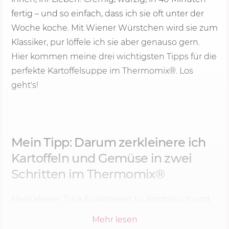
fertig – und so einfach, dass ich sie oft unter der
Woche koche. Mit Wiener Würstchen wird sie zum
Klassiker, pur löffele ich sie aber genauso gern.
Hier kommen meine drei wichtigsten Tipps für die
perfekte Kartoffelsuppe im Thermomix®. Los
geht's!
Mein Tipp: Darum zerkleinere ich
Kartoffeln und Gemüse in zwei
Schritten im Thermomix®
Mein kleiner Trick funktioniert so: Knoblauch und
Zwiebel kommen bei mir zuerst in den Mixtopf,
Mehr lesen
und erst danach gebe ich Kartoffeln, Karotte,