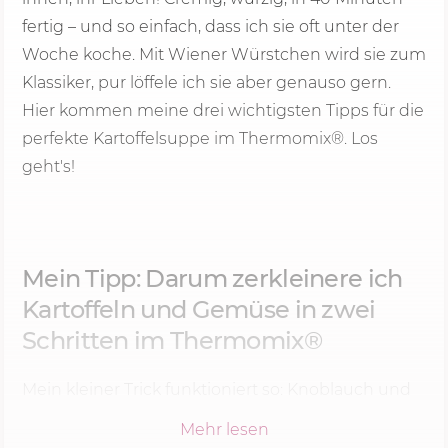
fertig – und so einfach, dass ich sie oft unter der
Woche koche. Mit Wiener Würstchen wird sie zum
Klassiker, pur löffele ich sie aber genauso gern.
Hier kommen meine drei wichtigsten Tipps für die
perfekte Kartoffelsuppe im Thermomix®. Los
geht's!
Mein Tipp: Darum zerkleinere ich
Kartoffeln und Gemüse in zwei
Schritten im Thermomix®
Mein kleiner Trick funktioniert so: Knoblauch und
Zwiebel kommen bei mir zuerst in den Mixtopf,
Mehr lesen
und erst danach gebe ich Kartoffeln, Karotte,