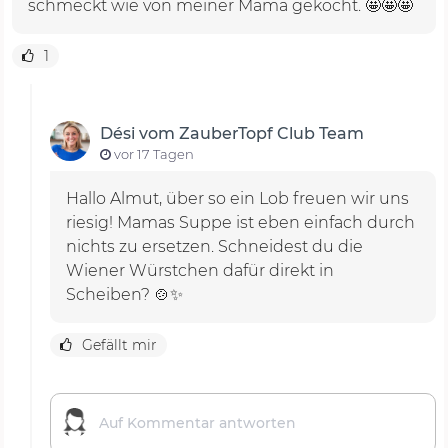
schmeckt wie von meiner Mama gekocht. 🤩🤩🤩
Das Rezept für Kartoffelsuppe im
1
Thermomix®
Hast du schon den Playbutton geklickt und das
Dési vom ZauberTopf Club Team
Video zum Rezept für Kartoffelsuppe angeschaut?
vor 17 Tagen
Dési wartet auf dich!
Hallo Almut, über so ein Lob freuen wir uns
riesig! Mamas Suppe ist eben einfach durch
nichts zu ersetzen. Schneidest du die
Wiener Würstchen dafür direkt in
Scheiben? 🍲✨
Gefällt mir