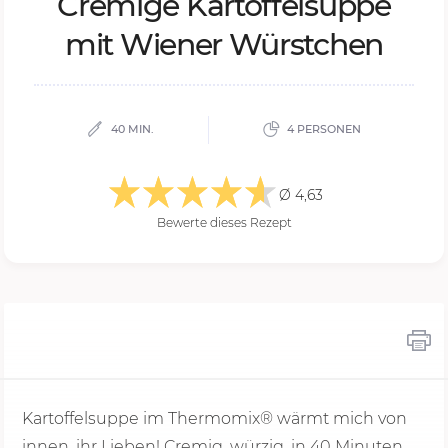
Cre­mi­ge Kar­tof­fel­sup­pe
mit Wie­ner Würst­chen
40 MIN.
4 PERSONEN
Ø 4,63
Bewerte dieses Rezept
Kartoffelsuppe im Thermomix® wärmt mich von
innen, ihr Lieben! Cremig, würzig, in
40 Minu
ten