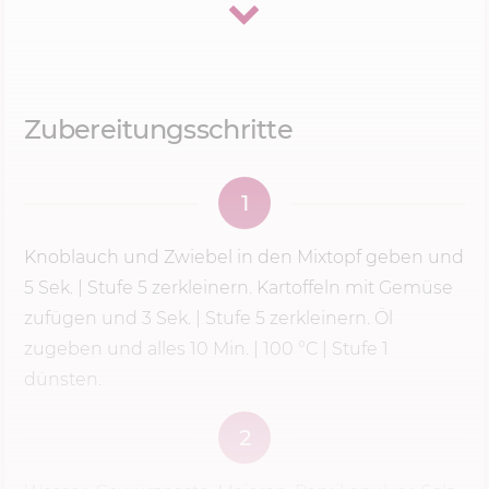
Sellerie und Porree dazu. Warum mache ich das?
Knoblauch und Zwiebel sind viel weicher als
Kartoffeln und Sellerie.
Würde ich alles
zusammen auf
Stufe 5
zerkleinern, wären die
Zubereitungsschritte
Zwiebeln längst püriert, während die Kartoffeln
noch in groben Brocken im Topf liegen. Mit zwei
1
Schritten bekomme ich ein gleichmäßiges
Ergebnis – und genau das brauchst du für eine
Knoblauch und Zwiebel in den Mixtopf geben und
schön cremige Suppe.
5 Sek.
|
Stufe 5
zerkleinern. Kartoffeln mit Gemüse
zufügen und 3 Sek. |
Stufe 5
zerkleinern. Öl
zugeben und alles
10 Min.
|
100 °C
| Stufe 1
Darum püriere ich die Suppe
dünsten.
immer ansteigend von
Stufe 5
auf
9 – und nie sofort auf höchster
2
Stufe