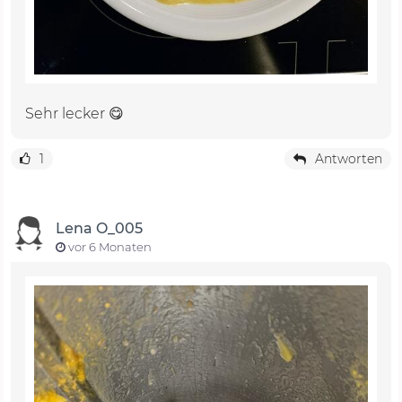
Sehr lecker 😋
1
Antworten
Lena O_005
vor 6 Monaten