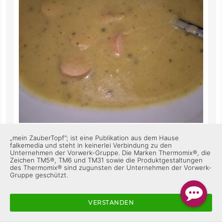
„mein ZauberTopf”; ist eine Publikation aus dem Hause
Heute getestet und für gut befunden 😊
falkemedia und steht in keinerlei Verbindung zu den
Unternehmen der Vorwerk-Gruppe. Die Marken Thermomix®, die
Zeichen TM5®, TM6 und TM31 sowie die Produktgestaltungen
des Thermomix® sind zugunsten der Unternehmen der Vorwerk-
ZauberTopf Club-Team
Gruppe geschützt.
Super, das freut mich sehr! 😊 Schön, dass es dir
geschmeckt hat 😋
VERSTANDEN
Gefällt mir
Antworten