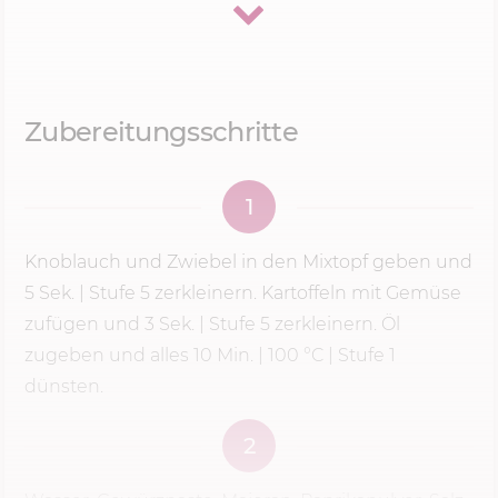
Sellerie und Porree dazu. Warum mache ich das?
Knoblauch und Zwiebel sind viel weicher als
Kartoffeln und Sellerie.
Würde ich alles
zusammen auf
Stufe 5
zerkleinern, wären die
Zubereitungsschritte
Zwiebeln längst püriert, während die Kartoffeln
noch in groben Brocken im Topf liegen. Mit zwei
1
Schritten bekomme ich ein gleichmäßiges
Ergebnis – und genau das brauchst du für eine
Knoblauch und Zwiebel in den Mixtopf geben und
schön cremige Suppe.
5 Sek.
|
Stufe 5
zerkleinern. Kartoffeln mit Gemüse
zufügen und 3 Sek. |
Stufe 5
zerkleinern. Öl
zugeben und alles
10 Min.
|
100 °C
| Stufe 1
Darum püriere ich die Suppe
dünsten.
immer ansteigend von
Stufe 5
auf
9 – und nie sofort auf höchster
2
Stufe