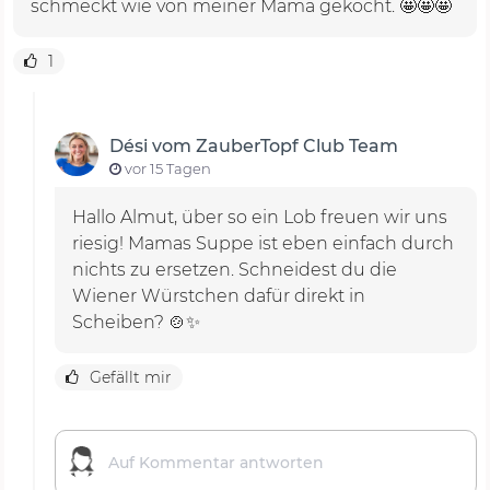
schmeckt wie von meiner Mama gekocht. 🤩🤩🤩
Das Rezept für Kartoffelsuppe im
1
Thermomix®
Hast du schon den Playbutton geklickt und das
Dési vom ZauberTopf Club Team
Video zum Rezept für Kartoffelsuppe angeschaut?
vor 15 Tagen
Dési wartet auf dich!
Hallo Almut, über so ein Lob freuen wir uns
riesig! Mamas Suppe ist eben einfach durch
nichts zu ersetzen. Schneidest du die
Wiener Würstchen dafür direkt in
Scheiben? 🍲✨
Gefällt mir