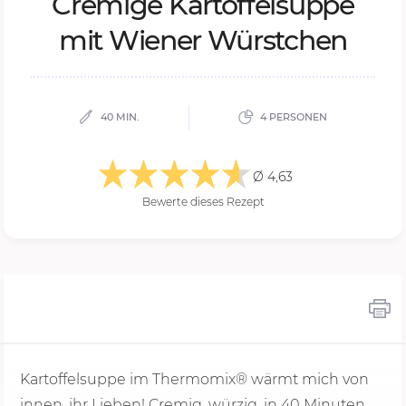
Cre­mi­ge Kar­tof­fel­sup­pe
mit Wie­ner Würst­chen
40 MIN.
4 PERSONEN
Ø 4,63
Bewerte dieses Rezept
Kartoffelsuppe im Thermomix® wärmt mich von
innen, ihr Lieben! Cremig, würzig, in
40 Minu
ten