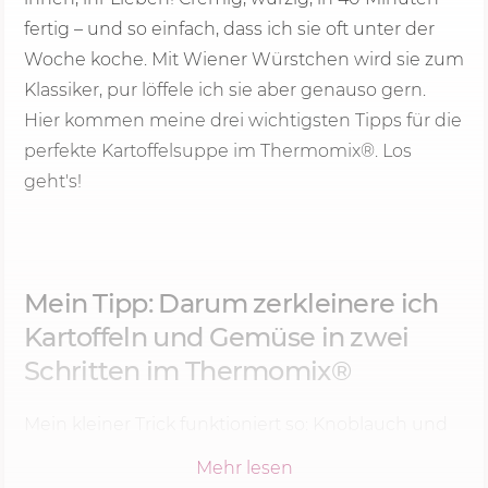
fertig – und so einfach, dass ich sie oft unter der
Woche koche. Mit Wiener Würstchen wird sie zum
Klassiker, pur löffele ich sie aber genauso gern.
Hier kommen meine drei wichtigsten Tipps für die
perfekte Kartoffelsuppe im Thermomix®. Los
geht's!
Mein Tipp: Darum zerkleinere ich
Kartoffeln und Gemüse in zwei
Schritten im Thermomix®
Mein kleiner Trick funktioniert so: Knoblauch und
Zwiebel kommen bei mir zuerst in den Mixtopf,
Mehr lesen
und erst danach gebe ich Kartoffeln, Karotte,