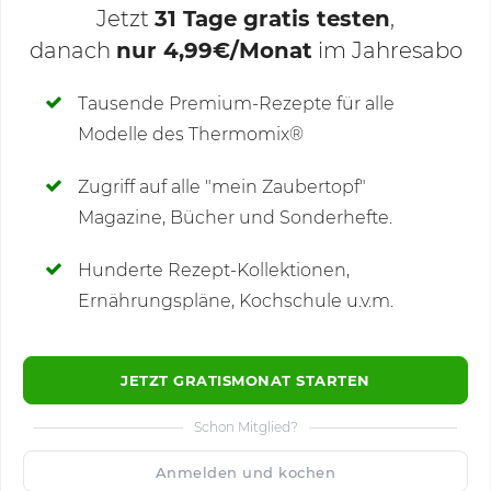
Jetzt
31 Tage gratis testen
,
danach
nur 4,99€/Monat
im Jahresabo
Deine Notizen
Tausende Premium-Rezepte für alle
Modelle des Thermomix®
SCHREIBE NEUE NOTIZ
Zugriff auf alle "mein Zaubertopf"
Magazine, Bücher und Sonderhefte.
Hunderte Rezept-Kollektionen,
Kommentare
(3)
Ernährungspläne, Kochschule u.v.m.
JETZT GRATISMONAT STARTEN
Schon Mitglied?
🙂
Speichern
1500
Anmelden und kochen