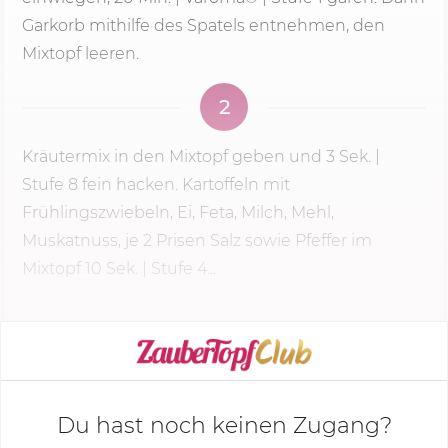
Garkorb mithilfe des Spatels entnehmen, den
Mixtopf leeren.
2
Kräutermix in den Mixtopf geben und
3 Sek.
|
Stufe 8
fein hacken. Kartoffeln mit
Frühlingszwiebeln, Ei, Feta, Milch, Mehl,
Muskatnuss, je 2 Prisen Salz sowie Pfeffer im
Mixtopf 10 Sek. | Stufe 4...
KOCHMODUS STARTEN
Du hast noch keinen Zugang?