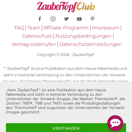
FAQ
Team
Affiliate-Programm
Impressum
Datenschutz
Nutzungsbedingungen
Vertrag widerrufen
Datenschutzeinstellungen
Copyright © 2026 - ZauberTopf
* "ZauberTopf" ist eine Publikation aus dem Hause falkemedia und
steht in keinerlei Verbindung zu den Unternehmen der Vorwerk-
Gruppe. Die Marken "Thermomix®" und die Produktgestaltungen
des "Thermomix®" sind eingetragene Marken der Unternehmen
„mein ZauberTopf”; ist eine Publikation aus dem Hause
falkemedia und steht in keinerlei Verbindung zu den
der Vorwerk-Gruppe. Die Marken Thermomix®, die Zeichen TM5®,
Unternehmen der Vorwerk-Gruppe. Die Marken Thermomix®, die
TM6 und TM31 sowie die Produktgestaltungen des Thermomix®
Zeichen TM5®, TM6 und TM31 sowie die Produktgestaltungen
des Thermomix® sind zugunsten der Unternehmen der Vorwerk-
sind zugunsten der Unternehmen der Vorwerk-Gruppe
Gruppe geschützt.
geschützt. Für die Rezeptangaben in "ZauberTopf" ist
ausschließlich falkemedia verantwortlich.
VERSTANDEN