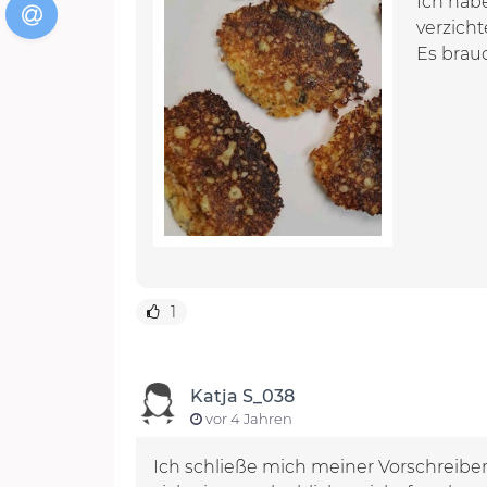
Ich hab
verzichte
Es brauc
1
Katja S_038
vor 4 Jahren
Ich schließe mich meiner Vorschreibe