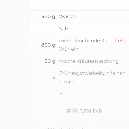
500
g
Wasser
Salz
mehligkochende
Kartoffeln
, 
800
g
Würfeln
30
g
frische Kräutermischung
Frühlingszwiebeln, in feinen
4
Ringen
1
Ei
FÜR DEN DIP