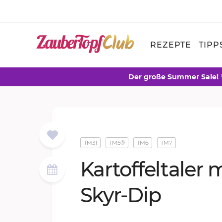
REZEPTE
TIPP
Der große Summer Sale!
TM31
TM5®
TM6
TM7
Kar­tof­fel­ta­ler 
Skyr-Dip