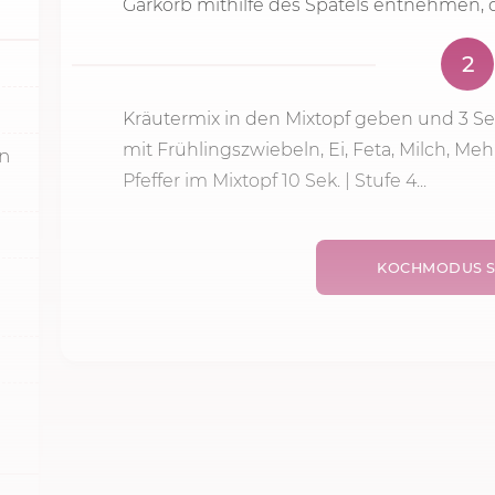
Garkorb mithilfe des Spatels entnehmen, d
2
Kräutermix in den Mixtopf geben und
3 Se
mit Frühlingszwiebeln, Ei, Feta, Milch, Meh
in
Pfeffer im Mixtopf 10 Sek. | Stufe 4...
KOCHMODUS S