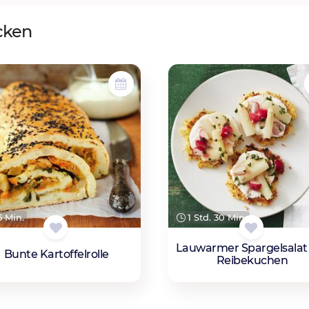
cken
 Min.
1 Std. 30 Min.
Lauwarmer Spargelsalat
Bunte Kartoffelrolle
Reibekuchen