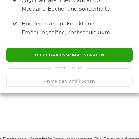
Zugriff auf alle "mein Zaubertopf"
SCHREIBE NEUE NOTIZ
Magazine, Bücher und Sonderhefte.
Hunderte Rezept-Kollektionen,
Ernährungspläne, Kochschule u.v.m.
JETZT GRATISMONAT STARTEN
Schon Mitglied?
Anmelden und kochen