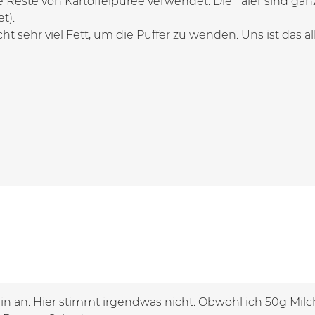
e Reste von Kartoffelpüree verwendet. Die Taler sind gan
t).
ht sehr viel Fett, um die Puffer zu wenden. Uns ist das all
rin an. Hier stimmt irgendwas nicht. Obwohl ich 50g M