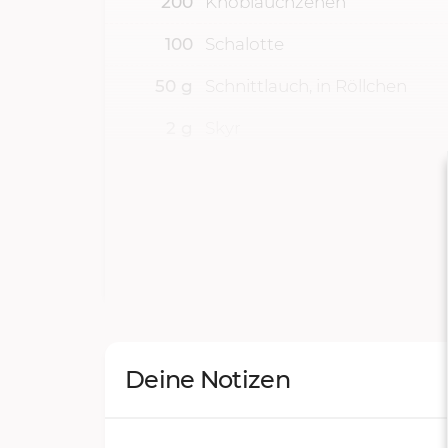
200
Knoblauchzehen
100
Schalotte
50
g
Schnittlauch, in Röllchen
2
g
Skyr
Abrieb
unbehandelten Zitrone
von
EL
Apfelessig
Deine Notizen