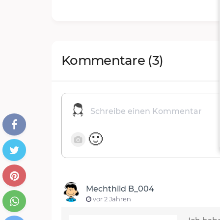
Kommentare
(3)
🙂
Mechthild B_004
vor 2 Jahren