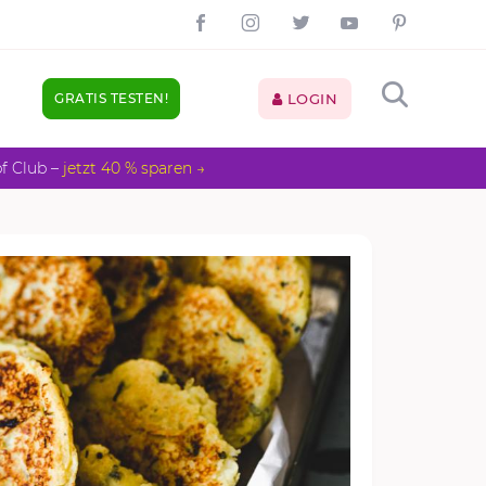
GRATIS TESTEN!
LOGIN
pf Club –
jetzt 40 % sparen →