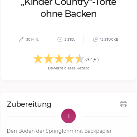
„Kin­der Coun­try“-Tor­te
ohne Ba­cken
30 MIN.
2 STD.
12 STÜCKE
Ø 4,54
Bewerte dieses Rezept
Zubereitung
1
Den Boden der Springform mit Backpapier