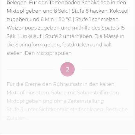
belegen. Für den Tortenboden Schokolade in den
Mixtopf geben und
8 Sek.
|
Stufe 8
hacken. Kokosöl
zugeben und
6 Min.
|
50 °C
| Stufe 1 schmelzen.
Weizenpops zugeben und mithilfe des Spatels 15
Sek. | Linkslauf | Stufe 2 unterheben. Die Masse in
die Springform geben, festdrücken und kalt
stellen. Den Mixtopf spülen.
2
Für die Creme den Rühraufsatz in den kalten
Mixtopf einsetzen. Sahne mit Sahnesteif in den
Mixtopf geben und ohne Zeiteinstellung
Stufe 3
unter Sichtkontakt steif schlagen. Restliche
Zutaten...