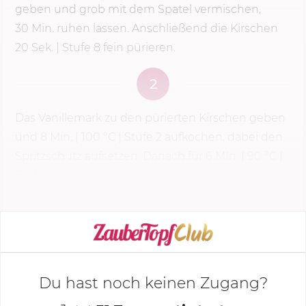
geben und grob mit dem Spatel vermischen,
30 Min.
ruhen lassen. Anschließend die Kirschen
20 Sek.
|
Stufe 8
fein pürieren.
2
Das Vanillemark zu den pürierten Kirschen geben
und
8 Min.
|
100 °C
|
Stufe 2
aufkochen, dabei den
Spritzschutz aufsetzen. Danach für 6 MIn. | 90 °C |
Stufe 2
weiterkochen.
KOCHMODUS STARTEN
Du hast noch keinen Zugang?