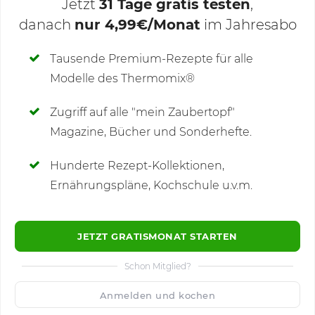
Jetzt
31 Tage gratis testen
,
danach
nur 4,99€/Monat
im Jahresabo
Deine Notizen
Tausende Premium-Rezepte für alle
Modelle des Thermomix®
SCHREIBE NEUE NOTIZ
Zugriff auf alle "mein Zaubertopf"
Magazine, Bücher und Sonderhefte.
Hunderte Rezept-Kollektionen,
Kommentare
(13)
Ernährungspläne, Kochschule u.v.m.
JETZT GRATISMONAT STARTEN
Schon Mitglied?
🙂
Speichern
1500
Anmelden und kochen