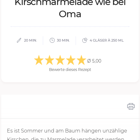
Kir­schmar­me­la­de wie bei
Oma
20 MIN.
30 MIN.
4 GLÄSER À 250 ML
Ø 5,00
Bewerte dieses Rezept
Es ist Sommer und am Baum hängen unzählige
Kirschen, die zu Marmelade verarbeitet werden