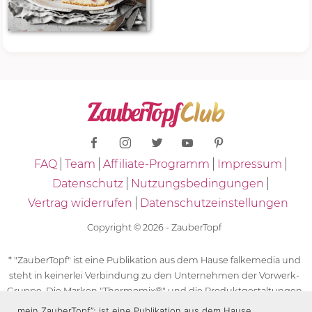
FAQ
Team
Affiliate-Programm
Impressum
Datenschutz
Nutzungsbedingungen
Vertrag widerrufen
Datenschutzeinstellungen
Copyright © 2026 - ZauberTopf
* "ZauberTopf" ist eine Publikation aus dem Hause falkemedia und
steht in keinerlei Verbindung zu den Unternehmen der Vorwerk-
Gruppe. Die Marken "Thermomix®" und die Produktgestaltungen
des "Thermomix®" sind eingetragene Marken der Unternehmen
„mein ZauberTopf”; ist eine Publikation aus dem Hause