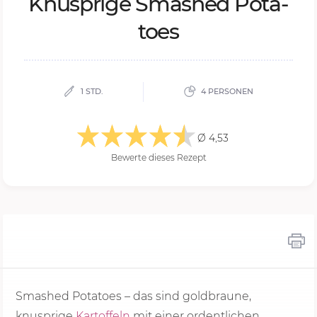
Knusp­ri­ge Smas­hed Po­ta­
to­es
1 STD.
4 PERSONEN
Ø 4,53
Bewerte dieses Rezept
Smashed Potatoes – das sind goldbraune,
knusprige
Kartoffeln
mit einer ordentlichen