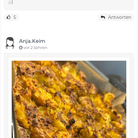
;-)
5
Antworten
Anja.Keim
vor 2 Jahren