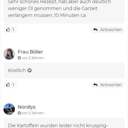
Sehr schönes Rezept, hab aber auch deutlich
weniger Öl genommen und die Garzeit
verlängern müssen..10 Minuten ca.
1
Antworten
Frau Böller
vor 2 Jahren
Köstlich 😋
1
Antworten
Nordlys
vor 2 Jahren
Die Kartoffeln wurden leider nicht knusprig-