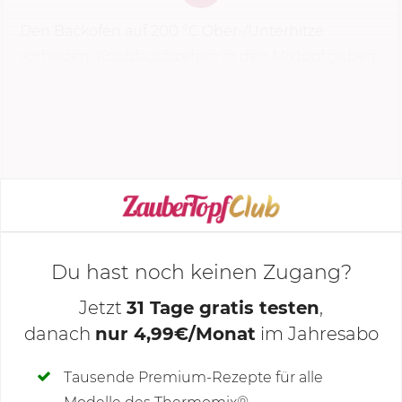
Den Backofen auf
200 °C
Ober-/Unterhitze
vorheizen. Knoblauchzehen in den Mixtopf geben
und
3 Sek.
|
Stufe 6
zerkleinern. Mit dem Spatel
nach unten schieben, Öl zugeben und
3 Min.
| 100
°C | Stufe...
KOCHMODUS STARTEN
Du hast noch keinen Zugang?
Jetzt
31 Tage gratis testen
,
danach
nur 4,99€/Monat
im Jahresabo
Deine Notizen
Tausende Premium-Rezepte für alle