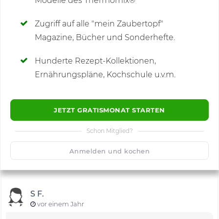
Modelle des Thermomix®
SCHREIBE NEUE NOTIZ
Zugriff auf alle "mein Zaubertopf"
Magazine, Bücher und Sonderhefte.
Hunderte Rezept-Kollektionen,
Kommentare
(31)
Ernährungspläne, Kochschule u.v.m.
JETZT GRATISMONAT STARTEN
Schon Mitglied?
🙂
Speichern
1500
Anmelden und kochen
S F.
vor einem Jahr