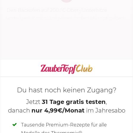
Den Backofen auf
200 °C
Ober-/Unterhitze
vorheizen. Knoblauchzehen in den Mixtopf geben
und
3 Sek.
|
Stufe 6
zerkleinern. Mit dem Spatel
nach unten schieben, Öl zugeben und
3 Min.
| 100
°C | Stufe...
KOCHMODUS STARTEN
Du hast noch keinen Zugang?
Jetzt
31 Tage gratis testen
,
danach
nur 4,99€/Monat
im Jahresabo
Deine Notizen
Tausende Premium-Rezepte für alle