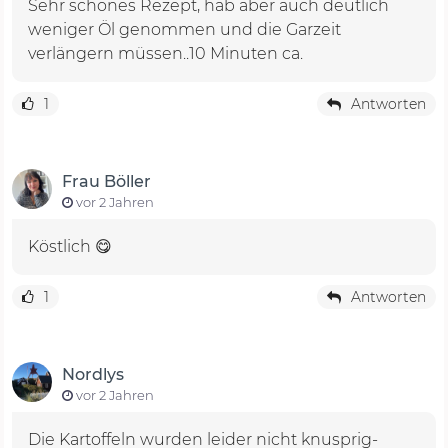
Sehr schönes Rezept, hab aber auch deutlich
weniger Öl genommen und die Garzeit
verlängern müssen..10 Minuten ca.
1
Antworten
Frau Böller
vor 2 Jahren
Köstlich 😋
1
Antworten
Nordlys
vor 2 Jahren
Die Kartoffeln wurden leider nicht knusprig-