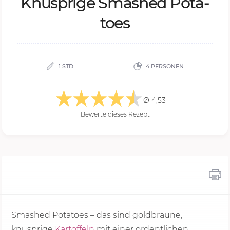
Knusp­ri­ge Smas­hed Po­ta­
to­es
1 STD.
4 PERSONEN
Ø 4,53
Bewerte dieses Rezept
Smashed Potatoes – das sind goldbraune,
knusprige
Kartoffeln
mit einer ordentlichen