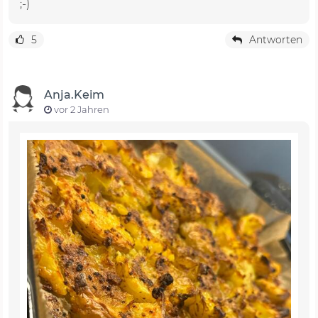
;-)
5
Antworten
Anja.Keim
vor 2 Jahren