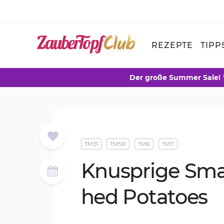
REZEPTE
TIPP
Der große Summer Sale!
TM31
TM5®
TM6
TM7
Knusp­ri­ge Sm
hed Po­ta­to­es