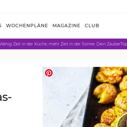
S
WOCHENPLÄNE
MAGAZINE
CLUB
Wenig Zeit in der Küche, mehr Zeit in der Sonne. Dein ZauberTo
as­