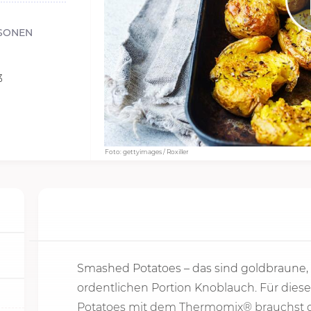
SONEN
3
Foto: gettyimages / Roxiller
Smashed Potatoes – das sind goldbraune,
ordentlichen Portion Knoblauch. Für dies
Potatoes mit dem Thermomix® brauchst d