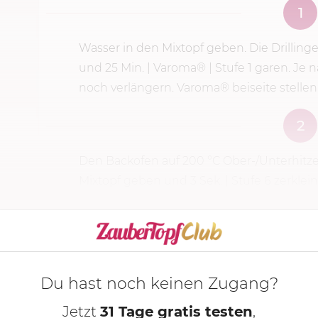
1
Wasser in den Mixtopf geben. Die Drillin
und
25 Min.
| Varoma® |
Stufe 1
garen. Je n
noch verlängern. Varoma® beiseite stellen.
2
Den Backofen auf
200 °C
Ober-/Unterhitze
Mixtopf geben und
3 Sek.
|
Stufe 6
zerklei
schieben, Öl zugeben und
3 Min.
| 100 °C | 
KOCHMODUS S
Du hast noch keinen Zugang?
Jetzt
31 Tage gratis testen
,