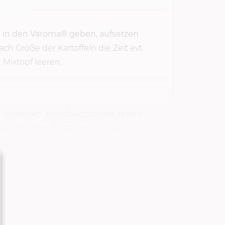
ge in den Varoma® geben, aufsetzen
ach Größe der Kartoffeln die Zeit evt.
 Mixtopf leeren.
 vorheizen. Knoblauchzehen in den
nern. Mit dem Spatel nach unten
Stufe...
TARTEN