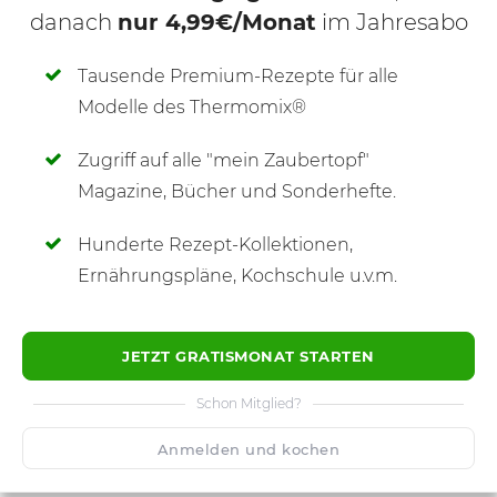
danach
nur 4,99€/Monat
im Jahresabo
Tausende Premium-Rezepte für alle
Modelle des Thermomix®
Zugriff auf alle "mein Zaubertopf"
SCHREIBE NEUE NOTIZ
Magazine, Bücher und Sonderhefte.
Hunderte Rezept-Kollektionen,
Ernährungspläne, Kochschule u.v.m.
JETZT GRATISMONAT STARTEN
Schon Mitglied?
Anmelden und kochen