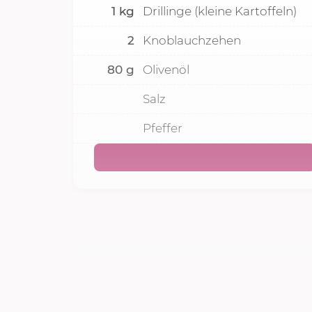
1
kg
Drillinge (kleine Kartoffeln)
2
Knoblauchzehen
80
g
Olivenöl
Salz
Pfeffer