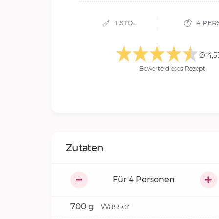
1 STD.
4 PER
Ø 4,5
Bewerte dieses Rezept
Zutaten
Für
4
Personen
700
g
Wasser