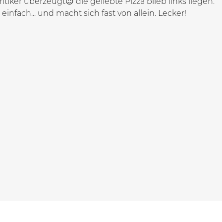
ritiker überzeugt😉 die geliebte Pizza blieb links liegen.
 einfach... und macht sich fast von allein. Lecker!