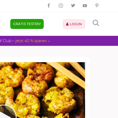
GRATIS TESTEN!
LOGIN
pf Club –
jetzt 40 % sparen →