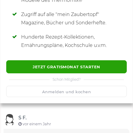
Modelle des Thermomix®
SCHREIBE NEUE NOTIZ
Zugriff auf alle "mein Zaubertopf"
Magazine, Bücher und Sonderhefte.
Hunderte Rezept-Kollektionen,
Kommentare
(31)
Ernährungspläne, Kochschule u.v.m.
JETZT GRATISMONAT STARTEN
Schon Mitglied?
🙂
Speichern
1500
Anmelden und kochen
S F.
vor einem Jahr