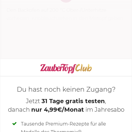
Den Backofen auf
200 °C
Ober-/Unterhitze
vorheizen. Knoblauchzehen in den Mixtopf geben
und
3 Sek.
|
Stufe 6
zerkleinern. Mit dem Spatel
nach unten schieben, Öl zugeben und
3 Min.
| 100
°C | Stufe...
KOCHMODUS STARTEN
Du hast noch keinen Zugang?
Jetzt
31 Tage gratis testen
,
danach
nur 4,99€/Monat
im Jahresabo
Deine Notizen
Tausende Premium-Rezepte für alle