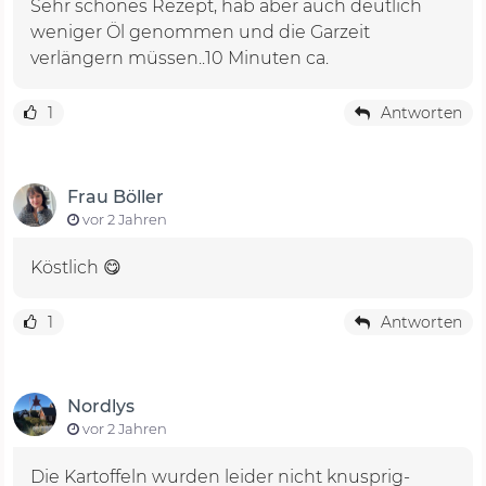
Sehr schönes Rezept, hab aber auch deutlich
weniger Öl genommen und die Garzeit
verlängern müssen..10 Minuten ca.
1
Antworten
Frau Böller
vor 2 Jahren
Köstlich 😋
1
Antworten
Nordlys
vor 2 Jahren
Die Kartoffeln wurden leider nicht knusprig-