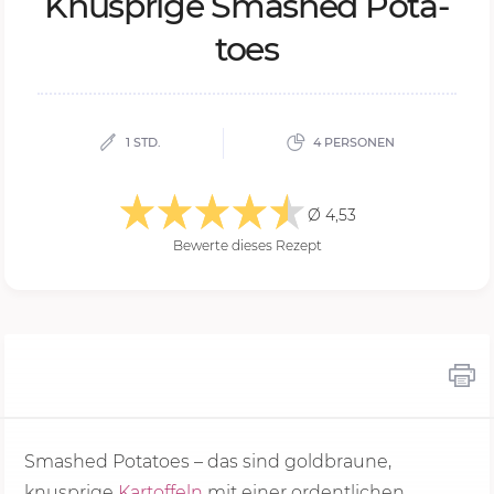
Knusp­ri­ge Smas­hed Po­ta­
to­es
1 STD.
4 PERSONEN
Ø 4,53
Bewerte dieses Rezept
Smashed Potatoes – das sind goldbraune,
knusprige
Kartoffeln
mit einer ordentlichen