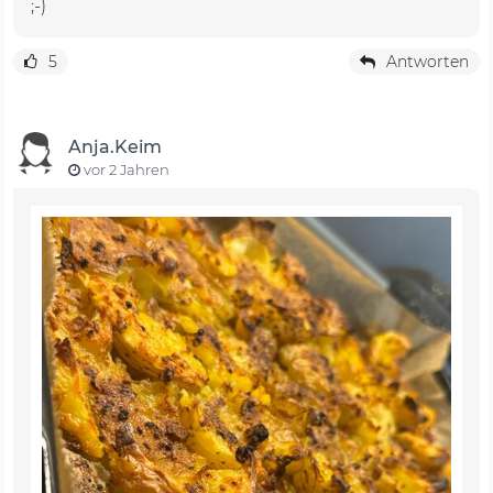
;-)
5
Antworten
Anja.Keim
vor 2 Jahren