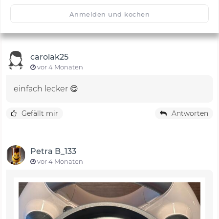
🙂
Speichern
1500
Anmelden und kochen
carolak25
vor 4 Monaten
einfach lecker 😋
Gefällt mir
Antworten
Petra B_133
vor 4 Monaten