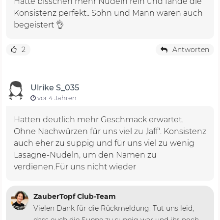
Hatte bisschen mehr Nudeln rein und fande die
Konsistenz perfekt.. Sohn und Mann waren auch
begeistert 👌
2
Antworten
Ulrike S_035
vor 4 Jahren
Hatten deutlich mehr Geschmack erwartet.
Ohne Nachwürzen für uns viel zu ‚laff‘. Konsistenz
auch eher zu suppig und für uns viel zu wenig
Lasagne-Nudeln, um den Namen zu
verdienen.Für uns nicht wieder
ZauberTopf Club-Team
Vielen Dank für die Rückmeldung. Tut uns leid,
dass euch die Suppe zu suppig war und ihr noch