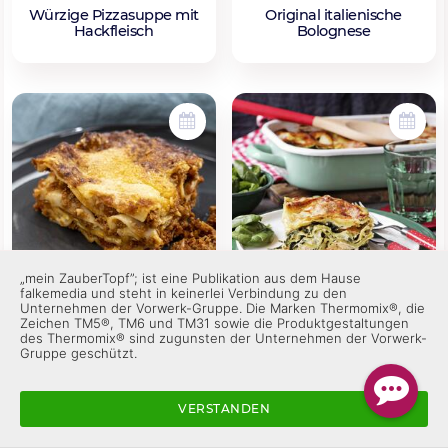
Würzige Pizzasuppe mit
Original italienische
Hackfleisch
Bolognese
1 Std. 50 Min.
1 Std. 20 Min.
„mein ZauberTopf”; ist eine Publikation aus dem Hause
falkemedia und steht in keinerlei Verbindung zu den
Unternehmen der Vorwerk-Gruppe. Die Marken Thermomix®, die
Würzige Spinat-Lachs-
Lasagne mit Crème fraîche
Zeichen TM5®, TM6 und TM31 sowie die Produktgestaltungen
Lasagne
des Thermomix® sind zugunsten der Unternehmen der Vorwerk-
Gruppe geschützt.
VERSTANDEN
In Kollektionen