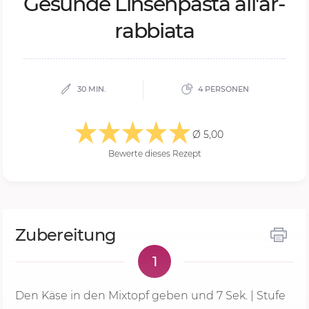
Ge­sun­de Lin­sen­pas­ta all'ar­
rab­bia­ta
30 MIN.
4 PERSONEN
Ø 5,00
Bewerte dieses Rezept
Zubereitung
1
Den Käse in den Mixtopf geben und
7 Sek.
| Stufe