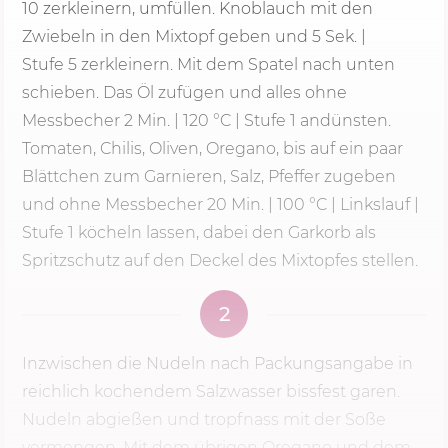
10 zerkleinern, umfüllen. Knoblauch mit den
Zwiebeln in den Mixtopf geben und 5 Sek. |
Stufe 5
zerkleinern. Mit dem Spatel nach unten
schieben. Das Öl zufügen und alles ohne
Messbecher
2 Min.
|
120 °C
| Stufe 1 andünsten.
Tomaten, Chilis, Oliven, Oregano, bis auf ein paar
Blättchen zum Garnieren, Salz, Pfeffer zugeben
und ohne Messbecher 20 Min. | 100 °C | Linkslauf |
Stufe 1 köcheln lassen, dabei den Garkorb als
Spritzschutz auf den Deckel des Mixtopfes stellen.
2
Inzwischen die Nudeln nach Packungsangabe in
reichlich kochendem Salzwasser bissfest garen.
Nudeln abgießen und tropfnass mit der Soße
vermengen. Mit dem übrigen Oregano und dem