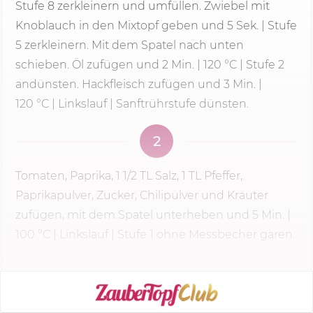
Stufe 8
zerkleinern und umfüllen. Zwiebel mit
Knoblauch in den Mixtopf geben und 5 Sek. | Stufe
5 zerkleinern. Mit dem Spatel nach unten
schieben. Öl zufügen und
2 Min.
|
120 °C
| Stufe 2
andünsten. Hackfleisch zufügen und 3 Min. |
120 °C
| Linkslauf | Sanftrührstufe dünsten.
2
Tomaten, Paprika, 1 1/2 TL Salz, 1 TL Pfeffer,
Paprikapulver, Zucker, Chilipulver und Kräuter
zufügen, mit dem Spatel unterheben und
5 Min.
|
100 °C
| Linkslauf |
Stufe 1
ohne Messbecher garen.
KOCHMODUS STARTEN