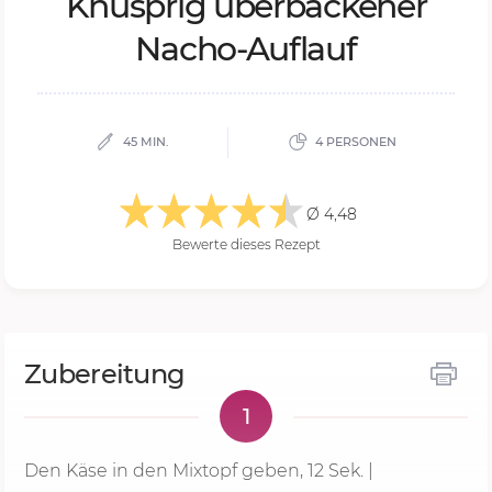
Knusp­rig über­ba­cke­ner
Na­cho-Auf­lauf
45 MIN.
4 PERSONEN
Ø 4,48
Bewerte dieses Rezept
Zubereitung
1
Den Käse in den Mixtopf geben,
12 Sek.
|