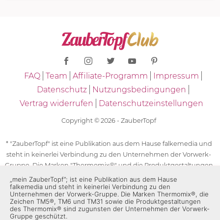
FAQ
Team
Affiliate-Programm
Impressum
Datenschutz
Nutzungsbedingungen
Vertrag widerrufen
Datenschutzeinstellungen
Copyright © 2026 - ZauberTopf
* "ZauberTopf" ist eine Publikation aus dem Hause falkemedia und
steht in keinerlei Verbindung zu den Unternehmen der Vorwerk-
Gruppe. Die Marken "Thermomix®" und die Produktgestaltungen
des "Thermomix®" sind eingetragene Marken der Unternehmen
„mein ZauberTopf”; ist eine Publikation aus dem Hause
falkemedia und steht in keinerlei Verbindung zu den
der Vorwerk-Gruppe. Die Marken Thermomix®, die Zeichen TM5®,
Unternehmen der Vorwerk-Gruppe. Die Marken Thermomix®, die
TM6 und TM31 sowie die Produktgestaltungen des Thermomix®
Zeichen TM5®, TM6 und TM31 sowie die Produktgestaltungen
sind zugunsten der Unternehmen der Vorwerk-Gruppe
des Thermomix® sind zugunsten der Unternehmen der Vorwerk-
Gruppe geschützt.
geschützt. Für die Rezeptangaben in "ZauberTopf" ist