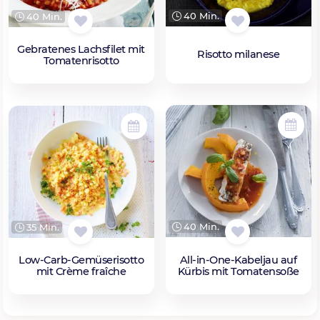
40 Min.
40 Min.
Gebratenes Lachsfilet mit
Risotto milanese
Tomatenrisotto
40 Min.
35 Min.
All-in-One-Kabeljau auf
Low-Carb-Gemüserisotto
Kürbis mit Tomatensoße
mit Crème fraîche