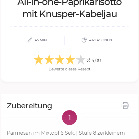
All-in-one-Pa­pri­ka­ri­sot­to
mit Knus­per-Ka­bel­jau
45 MIN.
4 PERSONEN
Ø 4,00
Bewerte dieses Rezept
Zubereitung
1
Parmesan im Mixtopf
6 Sek.
|
Stufe 8
zerkleinern