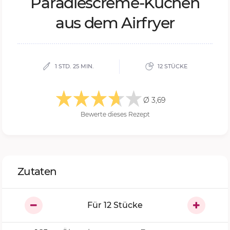
Pa­ra­die­s­creme-Ku­chen
aus dem Air­fryer
1 STD. 25 MIN.
12 STÜCKE
Ø 3,69
Bewerte dieses Rezept
Zutaten
Für
12
Stücke