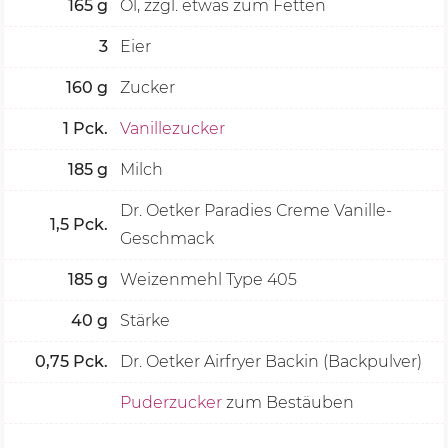
165
g
Öl, zzgl. etwas zum Fetten
3
Eier
160
g
Zucker
1
Pck.
Vanillezucker
185
g
Milch
Dr. Oetker Paradies Creme Vanille-
1,5
Pck.
Geschmack
185
g
Weizenmehl Type 405
40
g
Stärke
0,75
Pck.
Dr. Oetker Airfryer Backin (Backpulver)
Puderzucker
zum Bestäuben