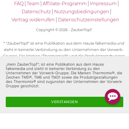
FAQ
Team
Affiliate-Programm
Impressum
Datenschutz
Nutzungsbedingungen
Vertrag widerrufen
Datenschutzeinstellungen
Copyright © 2026 - ZauberTopf
* "ZauberTopf" ist eine Publikation aus dem Hause falkemedia und
steht in keinerlei Verbindung zu den Unternehmen der Vorwerk-
Gruppe. Die Marken "Thermomix®" und die Produktgestaltungen
des "Thermomix®" sind eingetragene Marken der Unternehmen
„mein ZauberTopf”; ist eine Publikation aus dem Hause
falkemedia und steht in keinerlei Verbindung zu den
der Vorwerk-Gruppe. Die Marken Thermomix®, die Zeichen TM5®,
Unternehmen der Vorwerk-Gruppe. Die Marken Thermomix®, die
TM6 und TM31 sowie die Produktgestaltungen des Thermomix®
Zeichen TM5®, TM6 und TM31 sowie die Produktgestaltungen
des Thermomix® sind zugunsten der Unternehmen der Vorwerk-
sind zugunsten der Unternehmen der Vorwerk-Gruppe
Gruppe geschützt.
geschützt. Für die Rezeptangaben in "ZauberTopf" ist
ausschließlich falkemedia verantwortlich.
VERSTANDEN