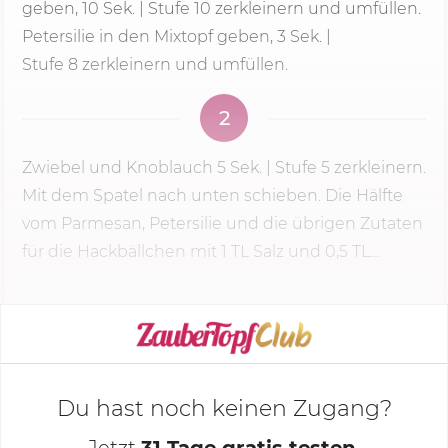
geben,
10 Sek.
| Stufe 10 zerkleinern und umfüllen.
Petersilie in den Mixtopf geben, 3 Sek. |
Stufe 8
zerkleinern und umfüllen.
2
Zwiebel und Knoblauch
5 Sek.
|
Stufe 5
zerkleinern.
Mit dem Spatel nach unten schieben. Die Hälfte
vom Parmesan, Petersilie und die übrigen Zutaten
für die Hackbällchen mit 1 TL Salz und 0,5 TL...
KOCHMODUS STARTEN
Du hast noch keinen Zugang?