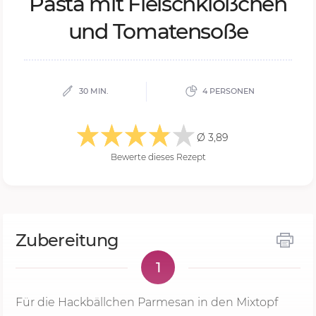
Pas­ta mit Fleisch­klöß­chen
und To­ma­ten­so­ße
30 MIN.
4 PERSONEN
Ø 3,89
Bewerte dieses Rezept
Zubereitung
1
Für die Hackbällchen Parmesan in den Mixtopf