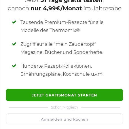
Jetzt
31 Tage gratis testen
,
danach
nur 4,99€/Monat
im Jahresabo
Deine Notizen
Tausende Premium-Rezepte für alle
Modelle des Thermomix®
SCHREIBE NEUE NOTIZ
Zugriff auf alle "mein Zaubertopf"
Magazine, Bücher und Sonderhefte.
Hunderte Rezept-Kollektionen,
Kommentare
(4)
Ernährungspläne, Kochschule u.v.m.
JETZT GRATISMONAT STARTEN
Schon Mitglied?
🙂
Speichern
1500
Anmelden und kochen