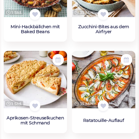
1 Std.
35 Min.
Mini-Hackbällchen mit
Zucchini-Bites aus dem
Baked Beans
Airfryer
1 Std.
35 Min.
Aprikosen-Streuselkuchen
Ratatouille-Auflauf
mit Schmand