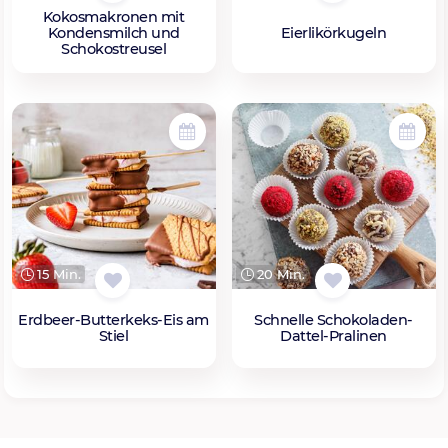
Kokosmakronen mit
Kondensmilch und
Eierlikörkugeln
Schokostreusel
15 Min.
20 Min.
Erdbeer-Butterkeks-Eis am
Schnelle Schokoladen-
Stiel
Dattel-Pralinen