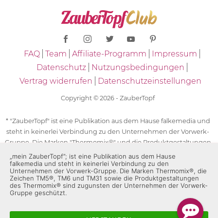
FAQ
Team
Affiliate-Programm
Impressum
Datenschutz
Nutzungsbedingungen
Vertrag widerrufen
Datenschutzeinstellungen
Copyright © 2026 - ZauberTopf
* "ZauberTopf" ist eine Publikation aus dem Hause falkemedia und
steht in keinerlei Verbindung zu den Unternehmen der Vorwerk-
Gruppe. Die Marken "Thermomix®" und die Produktgestaltungen
des "Thermomix®" sind eingetragene Marken der Unternehmen
„mein ZauberTopf”; ist eine Publikation aus dem Hause
falkemedia und steht in keinerlei Verbindung zu den
der Vorwerk-Gruppe. Die Marken Thermomix®, die Zeichen TM5®,
Unternehmen der Vorwerk-Gruppe. Die Marken Thermomix®, die
TM6 und TM31 sowie die Produktgestaltungen des Thermomix®
Zeichen TM5®, TM6 und TM31 sowie die Produktgestaltungen
sind zugunsten der Unternehmen der Vorwerk-Gruppe
des Thermomix® sind zugunsten der Unternehmen der Vorwerk-
Gruppe geschützt.
geschützt. Für die Rezeptangaben in "ZauberTopf" ist
ausschließlich falkemedia verantwortlich.