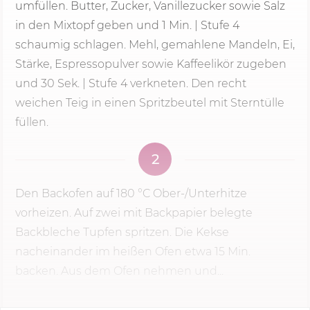
umfüllen. Butter, Zucker, Vanillezucker sowie Salz
in den Mixtopf geben und
1 Min.
| Stufe 4
schaumig schlagen. Mehl, gemahlene Mandeln, Ei,
Stärke, Espressopulver sowie Kaffeelikör zugeben
und 30 Sek. | Stufe 4 verkneten. Den recht
weichen Teig in einen Spritzbeutel mit Sterntülle
füllen.
2
Den Backofen auf
180 °C
Ober-/Unterhitze
vorheizen. Auf zwei mit Backpapier belegte
Backbleche Tupfen spritzen. Die Kekse
nacheinander im heißen Ofen etwa
15 Min.
backen. Aus dem Ofen nehmen und...