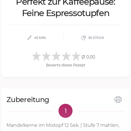
Per­fekt zur Kaf­fee­pau­se:
Fei­ne Es­pres­so­tup­fen
45 MIN.
50 STÜCK
Ø 0,00
Bewerte dieses Rezept
Zubereitung
1
Mandelkerne im Mixtopf
12 Sek.
|
Stufe 7
mahlen,