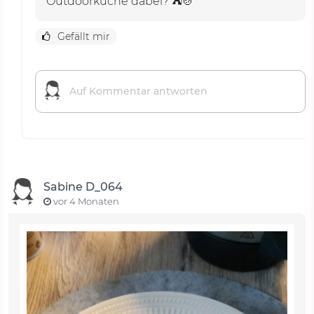
Outdoorküche dabei? ⛺🍲
Gefällt mir
Sabine D_064
vor 4 Monaten