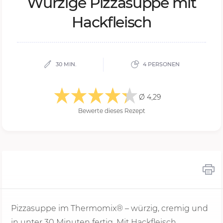
Wür­zi­ge Pizza­sup­pe mit
Hack­fleisch
30 MIN.
4 PERSONEN
Ø 4,29
Bewerte dieses Rezept
Pizzasuppe im Thermomix® – würzig, cremig und
in unter
30 Minu
ten fertig. Mit Hackfleisch,