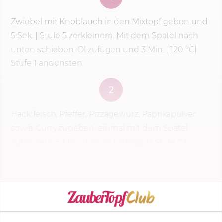
Zwiebel mit Knoblauch in den Mixtopf geben und
5 Sek.
|
Stufe 5
zerkleinern. Mit dem Spatel nach
unten schieben. Öl zufügen und
3 Min.
|
120 °C
|
Stufe 1 andünsten.
2
Hackfleisch, Pfeffer, Pizzagewürz, Paprikapulver
sowie Curry zugeben, einmal mit dem Spatel
auflockern,
5 Min.
|
120 °C
| Linkslauf | Stufe 0,5
dünsten.
KOCHMODUS STARTEN