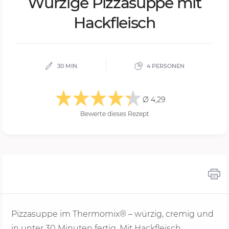
Wür­zi­ge Pizza­sup­pe mit
Hack­fleisch
30 MIN.
4 PERSONEN
Ø 4,29
Bewerte dieses Rezept
Pizzasuppe im Thermomix® – würzig, cremig und
in unter
30 Minu
ten fertig. Mit Hackfleisch,