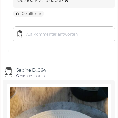
Outdoorküche dabei? ⛺🍲
Gefällt mir
Sabine D_064
vor 4 Monaten