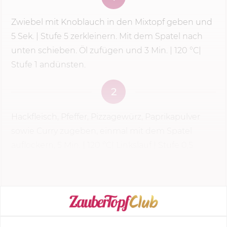
Zwiebel mit Knoblauch in den Mixtopf geben und
5 Sek.
|
Stufe 5
zerkleinern. Mit dem Spatel nach
unten schieben. Öl zufügen und
3 Min.
|
120 °C
|
Stufe 1 andünsten.
2
Hackfleisch, Pfeffer, Pizzagewürz, Paprikapulver
sowie Curry zugeben, einmal mit dem Spatel
auflockern,
5 Min.
|
120 °C
| Linkslauf | Stufe 0,5
dünsten.
KOCHMODUS STARTEN