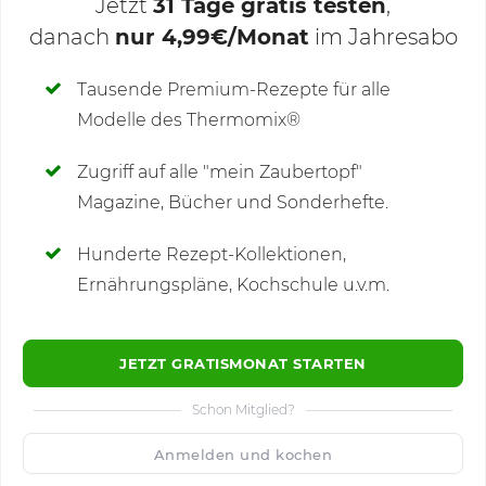
Jetzt
31 Tage gratis testen
,
danach
nur 4,99€/Monat
im Jahresabo
Deine Notizen
Tausende Premium-Rezepte für alle
Modelle des Thermomix®
SCHREIBE NEUE NOTIZ
Zugriff auf alle "mein Zaubertopf"
Magazine, Bücher und Sonderhefte.
Hunderte Rezept-Kollektionen,
Kommentare
(23)
Ernährungspläne, Kochschule u.v.m.
JETZT GRATISMONAT STARTEN
Schon Mitglied?
🙂
Speichern
1500
Anmelden und kochen