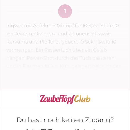
1
Ingwer mit Äpfeln im Mixtopf für
10 Sek
| Stufe 10
zerkleinern. Orangen- und Zitronensaft sowie
Kurkuma und Pfeffer zugeben, 10 Sek. | Stufe 10
vermengen. Ein Passiertuch über ein Gefäß
hängen, Power-Shot durch das Tuch passieren
und in Flaschen füllen. Kühl gelagert hält sich der
Shot etwa 3–4 Tage.
KOCHMODUS STARTEN
Du hast noch keinen Zugang?