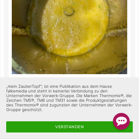
„mein ZauberTopf”; ist eine Publikation aus dem Hause
Kräftiger, scharfer Geschmack. Der Shot weckt
falkemedia und steht in keinerlei Verbindung zu den
müde Geister.
Unternehmen der Vorwerk-Gruppe. Die Marken Thermomix®, die
Zeichen TM5®, TM6 und TM31 sowie die Produktgestaltungen
des Thermomix® sind zugunsten der Unternehmen der Vorwerk-
Gruppe geschützt.
2
Antworten
VERSTANDEN
Helmut B_005