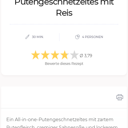
Pu­ten­ge­schnet­zel­tes mit
Reis
30 MIN.
4 PERSONEN
Ø 3,79
Bewerte dieses Rezept
Ein All-in-one-Putengeschnetzeltes mit zartem
Putenfleisch, cremiger Sahnesoße und lockerem