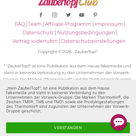
FAQ
Team
Affiliate-Programm
Impressum
Datenschutz
Nutzungsbedingungen
Vertrag widerrufen
Datenschutzeinstellungen
Copyright © 2026 - ZauberTopf
* "ZauberTopf" ist eine Publikation aus dem Hause falkemedia und
steht in keinerlei Verbindung zu den Unternehmen der Vorwerk-
Gruppe. Die Marken "Thermomix®" und die Produktgestaltungen
des "Thermomix®" sind eingetragene Marken der Unternehmen
„mein ZauberTopf”; ist eine Publikation aus dem Hause
falkemedia und steht in keinerlei Verbindung zu den
der Vorwerk-Gruppe. Die Marken Thermomix®, die Zeichen TM5®,
Unternehmen der Vorwerk-Gruppe. Die Marken Thermomix®, die
TM6 und TM31 sowie die Produktgestaltungen des Thermomix®
Zeichen TM5®, TM6 und TM31 sowie die Produktgestaltungen
des Thermomix® sind zugunsten der Unternehmen der Vorwerk-
sind zugunsten der Unternehmen der Vorwerk-Gruppe
Gruppe geschützt.
geschützt. Für die Rezeptangaben in "ZauberTopf" ist
ausschließlich falkemedia verantwortlich.
VERSTANDEN