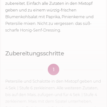
zubereitet. Einfach alle Zutaten in den Mixtopf
geben und zu einem würzig-frischen
Blumenkohlsalat mit Paprika, Pinienkerne und
Petersilie mixen. Nicht zu vergessen: das süß-
scharfe Honig-Senf-Dressing.
Zubereitungsschritte
1
Petersilie und Schalotte in den Mixtopf geben und
4 Sek.
|
Stufe 6
zerkleinern. Alle weiteren Zutaten,
bis auf den Mais, zufügen und für
4 Sek.
| Stufe 4
zerkleinern. Mais mit dem Spatel unterheben,