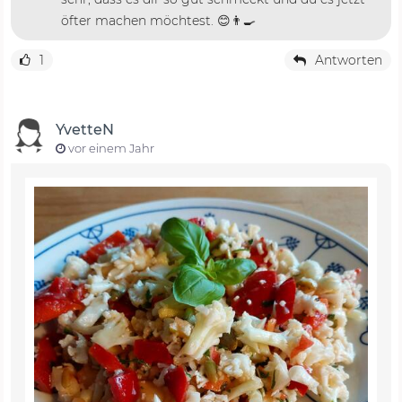
öfter machen möchtest. 😊👨‍🍳
1
Antworten
YvetteN
vor einem Jahr