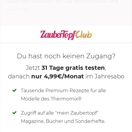
Salat nach Belieben mit Salz abschmecken und
servieren.
KOCHMODUS STARTEN
Du hast noch keinen Zugang?
Jetzt
31 Tage gratis testen
,
danach
nur 4,99€/Monat
im Jahresabo
Deine Notizen
Tausende Premium-Rezepte für alle
Modelle des Thermomix®
SCHREIBE NEUE NOTIZ
Zugriff auf alle "mein Zaubertopf"
Magazine, Bücher und Sonderhefte.