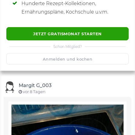
Hunderte Rezept-Kollektionen,
Kommentare
(30)
Ernährungspläne, Kochschule u.v.m.
JETZT GRATISMONAT STARTEN
Schon Mitglied?
🙂
Speichern
1500
Anmelden und kochen
Margit G_003
vor 8 Tagen