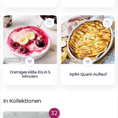
5 Min.
1 Std. 10 Min.
Cremiges KiBa-Eis in 5
Apfel-Quark-Auflauf
Minuten
In Kollektionen
32