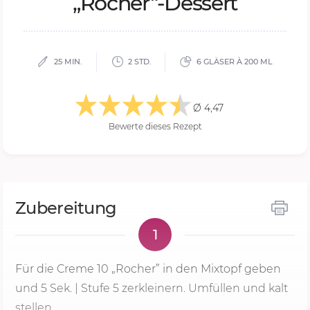
„Ro­cher“-Des­sert
25 MIN.
2 STD.
6 GLÄSER À 200 ML
Ø 4,47
Bewerte dieses Rezept
Zubereitung
1
Für die Creme 10 „Rocher” in den Mixtopf geben
und
5 Sek.
|
Stufe 5
zerkleinern. Umfüllen und kalt
stellen.