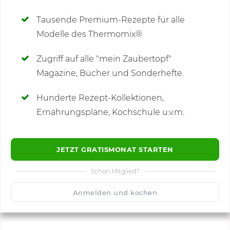
Deine Notizen
Tausende Premium-Rezepte für alle
Modelle des Thermomix®
SCHREIBE NEUE NOTIZ
Zugriff auf alle "mein Zaubertopf"
Magazine, Bücher und Sonderhefte.
Hunderte Rezept-Kollektionen,
Kommentare
(11)
Ernährungspläne, Kochschule u.v.m.
JETZT GRATISMONAT STARTEN
Schon Mitglied?
🙂
Speichern
1500
Anmelden und kochen