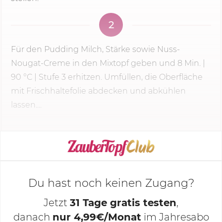
2
Für den Pudding Milch, Stärke sowie Nuss-
Nougat-Creme in den Mixtopf geben und
8 Min.
|
90 °C
|
Stufe 3
erhitzen. Umfüllen, die Oberfläche
mit Frischhaltefolie abdecken und abkühlen
lassen....
KOCHMODUS STARTEN
Du hast noch keinen Zugang?
Jetzt
31 Tage gratis testen
,
danach
nur 4,99€/Monat
im Jahresabo