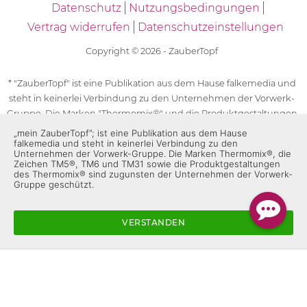
Datenschutz
Nutzungsbedingungen
Vertrag widerrufen
Datenschutzeinstellungen
Copyright © 2026 - ZauberTopf
* "ZauberTopf" ist eine Publikation aus dem Hause falkemedia und
steht in keinerlei Verbindung zu den Unternehmen der Vorwerk-
Gruppe. Die Marken "Thermomix®" und die Produktgestaltungen
des "Thermomix®" sind eingetragene Marken der Unternehmen
„mein ZauberTopf”; ist eine Publikation aus dem Hause
falkemedia und steht in keinerlei Verbindung zu den
der Vorwerk-Gruppe. Die Marken Thermomix®, die Zeichen TM5®,
Unternehmen der Vorwerk-Gruppe. Die Marken Thermomix®, die
TM6 und TM31 sowie die Produktgestaltungen des Thermomix®
Zeichen TM5®, TM6 und TM31 sowie die Produktgestaltungen
des Thermomix® sind zugunsten der Unternehmen der Vorwerk-
sind zugunsten der Unternehmen der Vorwerk-Gruppe
Gruppe geschützt.
geschützt. Für die Rezeptangaben in "ZauberTopf" ist
ausschließlich falkemedia verantwortlich.
VERSTANDEN