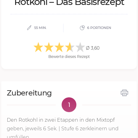
Rot­kohl – Das Ba­sis­re­zept
55 MIN.
6 PORTIONEN
Ø 3,60
Bewerte dieses Rezept
Zubereitung
1
Den Rotkohl in zwei Etappen in den Mixtopf
geben, jeweils
6 Sek.
|
Stufe 6
zerkleinern und
umfüllen.