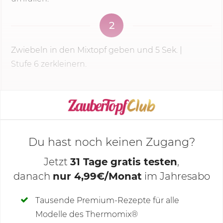
2
Zwiebeln in den Mixtopf geben und
5 Sek.
|
Stufe 6
zerkleinern.
KOCHMODUS STARTEN
Du hast noch keinen Zugang?
Jetzt
31 Tage gratis testen
,
danach
nur 4,99€/Monat
im Jahresabo
Deine Notizen
Tausende Premium-Rezepte für alle
Modelle des Thermomix®
SCHREIBE NEUE NOTIZ