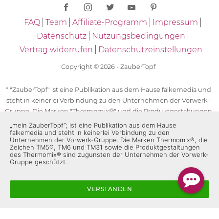
FAQ
Team
Affiliate-Programm
Impressum
Datenschutz
Nutzungsbedingungen
Vertrag widerrufen
Datenschutzeinstellungen
Copyright © 2026 - ZauberTopf
* "ZauberTopf" ist eine Publikation aus dem Hause falkemedia und
steht in keinerlei Verbindung zu den Unternehmen der Vorwerk-
Gruppe. Die Marken "Thermomix®" und die Produktgestaltungen
des "Thermomix®" sind eingetragene Marken der Unternehmen
„mein ZauberTopf”; ist eine Publikation aus dem Hause
falkemedia und steht in keinerlei Verbindung zu den
der Vorwerk-Gruppe. Die Marken Thermomix®, die Zeichen TM5®,
Unternehmen der Vorwerk-Gruppe. Die Marken Thermomix®, die
TM6 und TM31 sowie die Produktgestaltungen des Thermomix®
Zeichen TM5®, TM6 und TM31 sowie die Produktgestaltungen
des Thermomix® sind zugunsten der Unternehmen der Vorwerk-
sind zugunsten der Unternehmen der Vorwerk-Gruppe
Gruppe geschützt.
geschützt. Für die Rezeptangaben in "ZauberTopf" ist
ausschließlich falkemedia verantwortlich.
VERSTANDEN