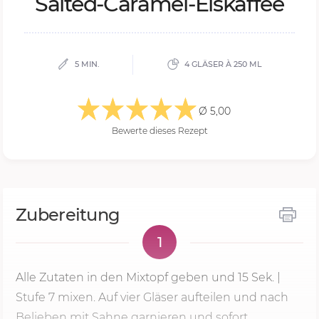
Sal­ted-Ca­ra­mel-Eis­kaf­fee
5 MIN.
4 GLÄSER À 250 ML
Ø 5,00
Bewerte dieses Rezept
Zubereitung
1
Alle Zutaten in den Mixtopf geben und
15 Sek.
|
Stufe 7
mixen. Auf vier Gläser aufteilen und nach
Belieben mit Sahne garnieren und sofort