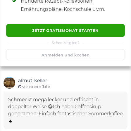
Hunderte Rezept-Kollektionen,
Kommentare
(1)
Ernährungspläne, Kochschule u.v.m.
JETZT GRATISMONAT STARTEN
Schon Mitglied?
🙂
Speichern
1500
Anmelden und kochen
almut-keller
vor einem Jahr
Schmeckt mega lecker und erfrischt in
doppelter Weise 😋Ich habe Coffeesirup
genommen. Einfach fantastischer Sommerkaffee
🧉