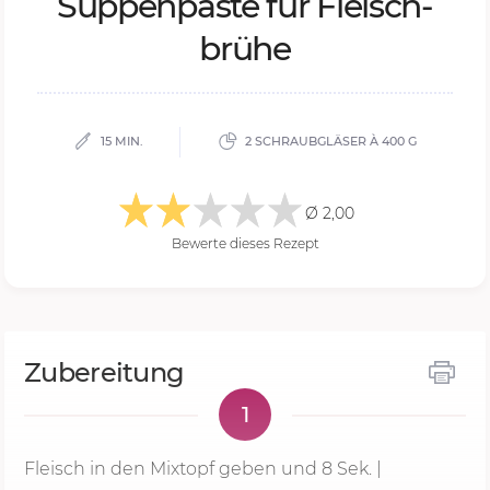
Sup­pen­pas­te für Fleisch­
brü­he
15 MIN.
2 SCHRAUBGLÄSER À 400 G
Ø 2,00
Bewerte dieses Rezept
Zubereitung
1
Fleisch in den Mixtopf geben und
8 Sek.
|