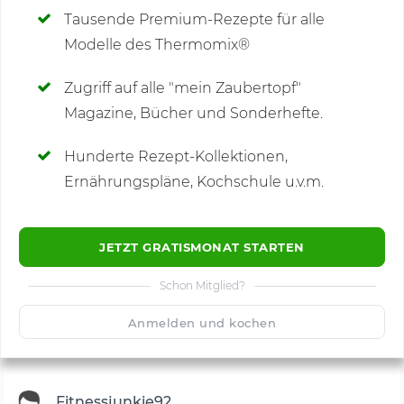
Tausende Premium-Rezepte für alle
Modelle des Thermomix®
SCHREIBE NEUE NOTIZ
Zugriff auf alle "mein Zaubertopf"
Magazine, Bücher und Sonderhefte.
Hunderte Rezept-Kollektionen,
Kommentare
(3)
Ernährungspläne, Kochschule u.v.m.
JETZT GRATISMONAT STARTEN
Schon Mitglied?
🙂
Speichern
1500
Anmelden und kochen
Fitnessjunkie92