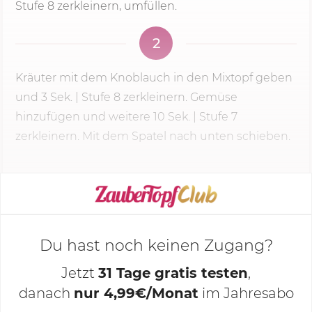
Stufe 8
zerkleinern, umfüllen.
2
Kräuter mit dem Knoblauch in den Mixtopf geben
und
3 Sek.
|
Stufe 8
zerkleinern. Gemüse
hinzufügen und weitere 10 Sek. | Stufe 7
zerkleinern. Mit dem Spatel nach unten schieben.
KOCHMODUS STARTEN
Du hast noch keinen Zugang?
Jetzt
31 Tage gratis testen
,
danach
nur 4,99€/Monat
im Jahresabo
Deine Notizen