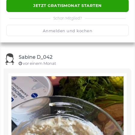
JETZT GRATISMONAT STARTEN
Schon Mitglied?
🙂
Speichern
1500
Anmelden und kochen
Sabine D_042
vor einem Monat