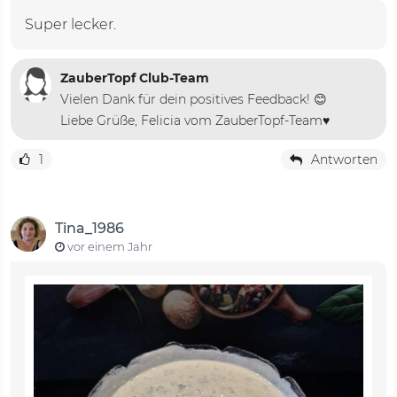
Super lecker.
ZauberTopf Club-Team
Vielen Dank für dein positives Feedback! 😊
Liebe Grüße, Felicia vom ZauberTopf-Team♥️
1
Antworten
Tina_1986
vor einem Jahr