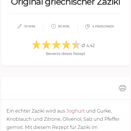
Ori­gi­nal grie­chi­scher Za­zi­ki
10 MIN.
30 MIN.
4 PERSONEN
Ø 4,42
Bewerte dieses Rezept
Ein echter Zaziki wird aus
Joghurt
und Gurke,
Knoblauch und Zitrone, Olivenöl, Salz und Pfeffer
gemixt. Mit diesem Rezept für Zaziki im