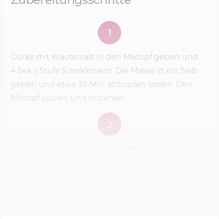
1
Gurke mit Kräutersalz in den Mixtopf geben und
4 Sek.
|
Stufe 5
zerkleinern. Die Masse in ein Sieb
geben und etwa
30 Min.
abtropfen lassen. Den
Mixtopf spülen und trocknen.
2
Knoblauch in den Mixtopf geben und
3 Sek.
|
Stufe 8
zerkleinern. Mit dem Spatel nach unten
schieben. Gurkenraspel gut ausdrücken und
dazugeben. ...