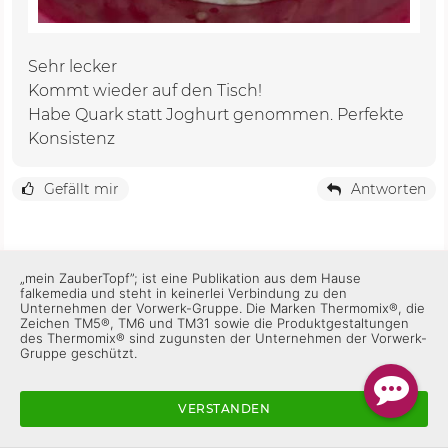
Sehr lecker
Kommt wieder auf den Tisch!
Habe Quark statt Joghurt genommen. Perfekte
Konsistenz
Gefällt mir
Antworten
user_Sraff27_1654354195
„mein ZauberTopf”; ist eine Publikation aus dem Hause
vor 2 Jahren
falkemedia und steht in keinerlei Verbindung zu den
Unternehmen der Vorwerk-Gruppe. Die Marken Thermomix®, die
Zeichen TM5®, TM6 und TM31 sowie die Produktgestaltungen
Nächstes mal lasse ich die Gurke und das Jogurt,
des Thermomix® sind zugunsten der Unternehmen der Vorwerk-
Gruppe geschützt.
vorher abtropfen ,war etwas dünn. Geschmack
sehr gut.
VERSTANDEN
Gefällt mir
Antworten