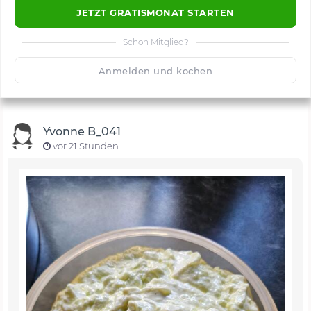
JETZT GRATISMONAT STARTEN
Schon Mitglied?
🙂
Speichern
1500
Anmelden und kochen
Yvonne B_041
vor 21 Stunden