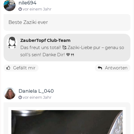
nile694
vor einem Jahr
Beste Zaziki ever
ZauberTopf Club-Team
Das freut uns total! 🥰 Zaziki-Liebe pur – genau so
soll’s sein! Danke Dir! 💙🍴
Gefällt mir
Antworten
Daniela L_040
vor einem Jahr