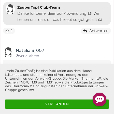
ZauberTopf Club-Team
Danke für deine Ideen zur Abwandlung 😋! Wir
freuen uns, dass dir das Rezept so gut gefällt 🤗.
1
Antworten
Natalia S_007
vor 2 Jahren
Uns hat es überhaupt nicht geschmeckt, habe
„mein ZauberTopf”; ist eine Publikation aus dem Hause
nur die halbe Zitrone rein gemacht aber es hat
falkemedia und steht in keinerlei Verbindung zu den
Unternehmen der Vorwerk-Gruppe. Die Marken Thermomix®, die
überhaupt nicht reingepasst schade
Zeichen TM5®, TM6 und TM31 sowie die Produktgestaltungen
des Thermomix® sind zugunsten der Unternehmen der Vorwerk-
Gruppe geschützt.
ZauberTopf Club-Team
Hallo liebe Natalia, wie schade, dass euch der Zaziki
VERSTANDEN
mit Zitrone nicht so gut geschmeckt hat. Wir
lieben die zusätzliche Note. 🍋 Das Rezept