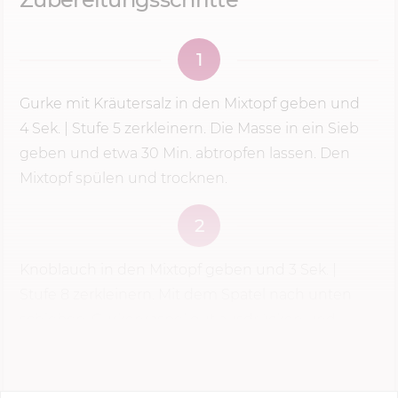
1
Gurke mit Kräutersalz in den Mixtopf geben und
4 Sek.
|
Stufe 5
zerkleinern. Die Masse in ein Sieb
geben und etwa
30 Min.
abtropfen lassen. Den
Mixtopf spülen und trocknen.
2
Knoblauch in den Mixtopf geben und
3 Sek.
|
Stufe 8
zerkleinern. Mit dem Spatel nach unten
schieben. Gurkenraspel gut ausdrücken und
dazugeben. ...