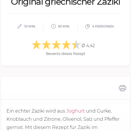
Ori­gi­nal grie­chi­scher Za­zi­ki
10 MIN.
30 MIN.
4 PERSONEN
Ø 4,42
Bewerte dieses Rezept
Ein echter Zaziki wird aus
Joghurt
und Gurke,
Knoblauch und Zitrone, Olivenöl, Salz und Pfeffer
gemixt. Mit diesem Rezept für Zaziki im