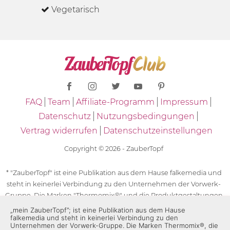
Vegetarisch
FAQ
Team
Affiliate-Programm
Impressum
Datenschutz
Nutzungsbedingungen
Vertrag widerrufen
Datenschutzeinstellungen
Copyright © 2026 - ZauberTopf
* "ZauberTopf" ist eine Publikation aus dem Hause falkemedia und
steht in keinerlei Verbindung zu den Unternehmen der Vorwerk-
Gruppe. Die Marken "Thermomix®" und die Produktgestaltungen
des "Thermomix®" sind eingetragene Marken der Unternehmen
„mein ZauberTopf”; ist eine Publikation aus dem Hause
falkemedia und steht in keinerlei Verbindung zu den
der Vorwerk-Gruppe. Die Marken Thermomix®, die Zeichen TM5®,
Unternehmen der Vorwerk-Gruppe. Die Marken Thermomix®, die
TM6 und TM31 sowie die Produktgestaltungen des Thermomix®