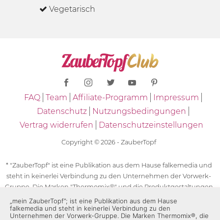
Vegetarisch
FAQ
Team
Affiliate-Programm
Impressum
Datenschutz
Nutzungsbedingungen
Vertrag widerrufen
Datenschutzeinstellungen
Copyright © 2026 - ZauberTopf
* "ZauberTopf" ist eine Publikation aus dem Hause falkemedia und
steht in keinerlei Verbindung zu den Unternehmen der Vorwerk-
Gruppe. Die Marken "Thermomix®" und die Produktgestaltungen
des "Thermomix®" sind eingetragene Marken der Unternehmen
„mein ZauberTopf”; ist eine Publikation aus dem Hause
falkemedia und steht in keinerlei Verbindung zu den
der Vorwerk-Gruppe. Die Marken Thermomix®, die Zeichen TM5®,
Unternehmen der Vorwerk-Gruppe. Die Marken Thermomix®, die
TM6 und TM31 sowie die Produktgestaltungen des Thermomix®