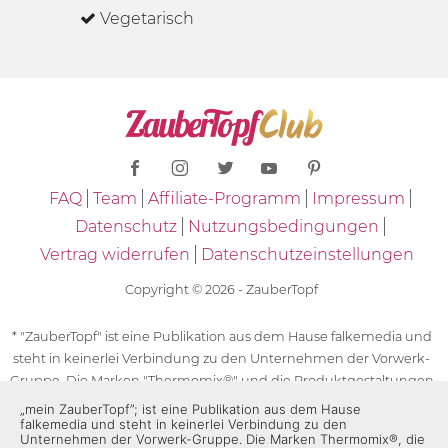
Vegetarisch
FAQ
Team
Affiliate-Programm
Impressum
Datenschutz
Nutzungsbedingungen
Vertrag widerrufen
Datenschutzeinstellungen
Copyright © 2026 - ZauberTopf
* "ZauberTopf" ist eine Publikation aus dem Hause falkemedia und
steht in keinerlei Verbindung zu den Unternehmen der Vorwerk-
Gruppe. Die Marken "Thermomix®" und die Produktgestaltungen
des "Thermomix®" sind eingetragene Marken der Unternehmen
„mein ZauberTopf”; ist eine Publikation aus dem Hause
falkemedia und steht in keinerlei Verbindung zu den
der Vorwerk-Gruppe. Die Marken Thermomix®, die Zeichen TM5®,
Unternehmen der Vorwerk-Gruppe. Die Marken Thermomix®, die
TM6 und TM31 sowie die Produktgestaltungen des Thermomix®