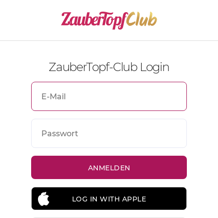
ZauberTopf-Club Login
LOG IN WITH APPLE