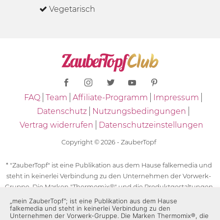
Vegetarisch
FAQ
Team
Affiliate-Programm
Impressum
Datenschutz
Nutzungsbedingungen
Vertrag widerrufen
Datenschutzeinstellungen
Copyright © 2026 - ZauberTopf
* "ZauberTopf" ist eine Publikation aus dem Hause falkemedia und
steht in keinerlei Verbindung zu den Unternehmen der Vorwerk-
Gruppe. Die Marken "Thermomix®" und die Produktgestaltungen
des "Thermomix®" sind eingetragene Marken der Unternehmen
„mein ZauberTopf”; ist eine Publikation aus dem Hause
falkemedia und steht in keinerlei Verbindung zu den
der Vorwerk-Gruppe. Die Marken Thermomix®, die Zeichen TM5®,
Unternehmen der Vorwerk-Gruppe. Die Marken Thermomix®, die
TM6 und TM31 sowie die Produktgestaltungen des Thermomix®