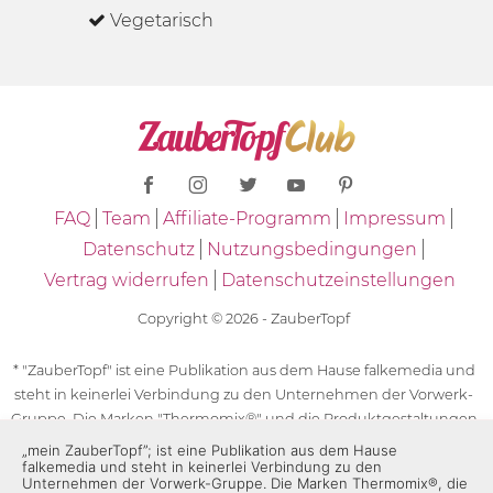
Vegetarisch
FAQ
Team
Affiliate-Programm
Impressum
Datenschutz
Nutzungsbedingungen
Vertrag widerrufen
Datenschutzeinstellungen
Copyright © 2026 - ZauberTopf
* "ZauberTopf" ist eine Publikation aus dem Hause falkemedia und
steht in keinerlei Verbindung zu den Unternehmen der Vorwerk-
Gruppe. Die Marken "Thermomix®" und die Produktgestaltungen
des "Thermomix®" sind eingetragene Marken der Unternehmen
„mein ZauberTopf”; ist eine Publikation aus dem Hause
falkemedia und steht in keinerlei Verbindung zu den
der Vorwerk-Gruppe. Die Marken Thermomix®, die Zeichen TM5®,
Unternehmen der Vorwerk-Gruppe. Die Marken Thermomix®, die
TM6 und TM31 sowie die Produktgestaltungen des Thermomix®