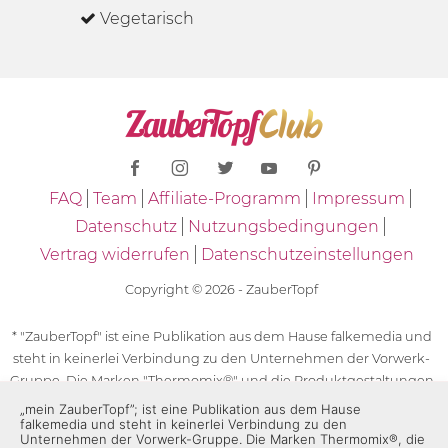
Vegetarisch
FAQ
Team
Affiliate-Programm
Impressum
Datenschutz
Nutzungsbedingungen
Vertrag widerrufen
Datenschutzeinstellungen
Copyright © 2026 - ZauberTopf
* "ZauberTopf" ist eine Publikation aus dem Hause falkemedia und
steht in keinerlei Verbindung zu den Unternehmen der Vorwerk-
Gruppe. Die Marken "Thermomix®" und die Produktgestaltungen
des "Thermomix®" sind eingetragene Marken der Unternehmen
„mein ZauberTopf”; ist eine Publikation aus dem Hause
falkemedia und steht in keinerlei Verbindung zu den
der Vorwerk-Gruppe. Die Marken Thermomix®, die Zeichen TM5®,
Unternehmen der Vorwerk-Gruppe. Die Marken Thermomix®, die
TM6 und TM31 sowie die Produktgestaltungen des Thermomix®